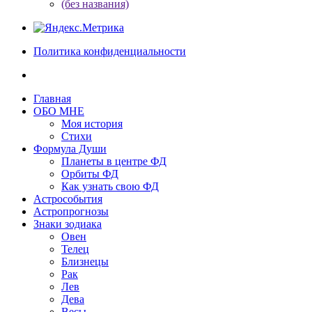
(без названия)
Политика конфиденциальности
Главная
ОБО МНЕ
Моя история
Стихи
Формула Души
Планеты в центре ФД
Орбиты ФД
Как узнать свою ФД
Астрособытия
Астропрогнозы
Знаки зодиака
Овен
Телец
Близнецы
Рак
Лев
Дева
Весы