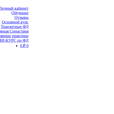
Личный кабинет
Обучение
Отзывы
Основной курс
Транзитные ФД
вная Синастрия
ярные практики
И-КУРС по ФД
0
₽
0