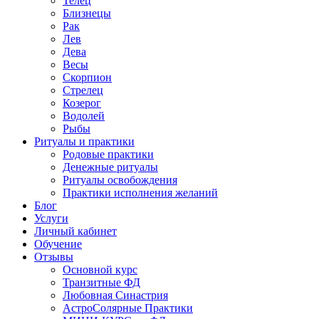
Телец
Близнецы
Рак
Лев
Дева
Весы
Скорпион
Стрелец
Козерог
Водолей
Рыбы
Ритуалы и практики
Родовые практики
Денежные ритуалы
Ритуалы освобождения
Практики исполнения желаний
Блог
Услуги
Личный кабинет
Обучение
Отзывы
Основной курс
Транзитные ФД
Любовная Синастрия
АстроСолярные Практики