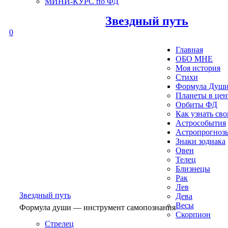
МИНИ-КУРС по ФД
Звездный путь
0
Главная
ОБО МНЕ
Моя история
Стихи
Формула Душ
Планеты в це
Орбиты ФД
Как узнать св
Астрособытия
Астропрогноз
Знаки зодиака
Овен
Телец
Близнецы
Рак
Лев
Звездный путь
Дева
Весы
Формула души — инструмент самопознания
Скорпион
Стрелец