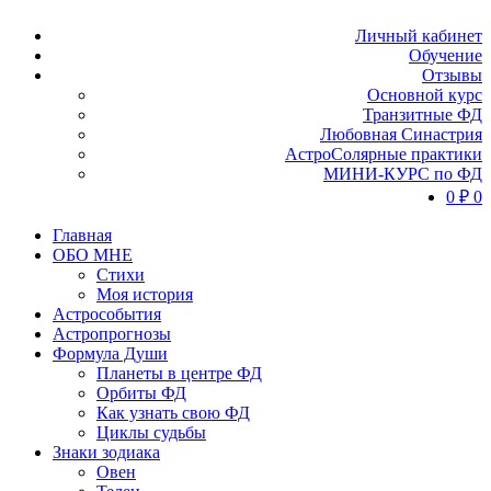
Личный кабинет
Обучение
Отзывы
Основной курс
Транзитные ФД
Любовная Синастрия
АстроСолярные практики
МИНИ-КУРС по ФД
0
₽
0
Главная
ОБО МНЕ
Стихи
Моя история
Астрособытия
Астропрогнозы
Формула Души
Планеты в центре ФД
Орбиты ФД
Как узнать свою ФД
Циклы судьбы
Знаки зодиака
Овен