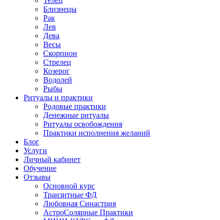
Телец
Близнецы
Рак
Лев
Дева
Весы
Скорпион
Стрелец
Козерог
Водолей
Рыбы
Ритуалы и практики
Родовые практики
Денежные ритуалы
Ритуалы освобождения
Практики исполнения желаний
Блог
Услуги
Личный кабинет
Обучение
Отзывы
Основной курс
Транзитные ФД
Любовная Синастрия
АстроСолярные Практики