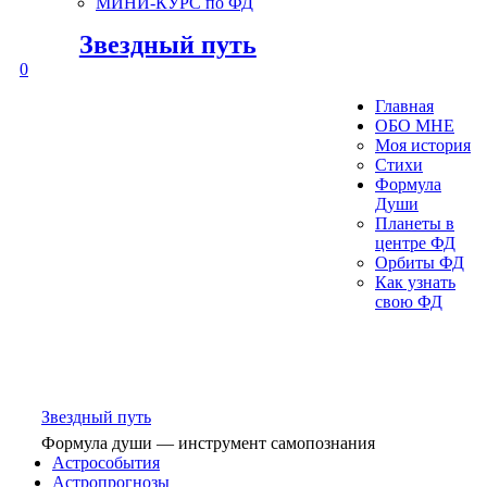
МИНИ-КУРС по ФД
Звездный путь
0
Главная
ОБО МНЕ
Моя история
Стихи
Формула
Души
Планеты в
центре ФД
Орбиты ФД
Как узнать
свою ФД
Звездный путь
Формула души — инструмент самопознания
Астрособытия
Астропрогнозы