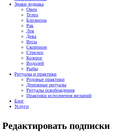
Знаки зодиака
Овен
Телец
Близнецы
Рак
Лев
Дева
Весы
Скорпион
Стрелец
Козерог
Водолей
Рыбы
Ритуалы и практики
Родовые практики
Денежные ритуалы
Ритуалы освобождения
Практики исполнения желаний
Блог
Услуги
Редактировать подписки