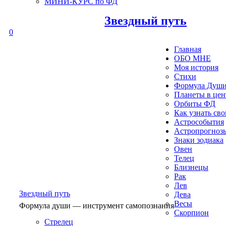
МИНИ-КУРС по ФД
Звездный путь
0
Главная
ОБО МНЕ
Моя история
Стихи
Формула Душ
Планеты в це
Орбиты ФД
Как узнать св
Астрособытия
Астропрогноз
Знаки зодиака
Овен
Телец
Близнецы
Рак
Лев
Звездный путь
Дева
Весы
Формула души — инструмент самопознания
Скорпион
Стрелец