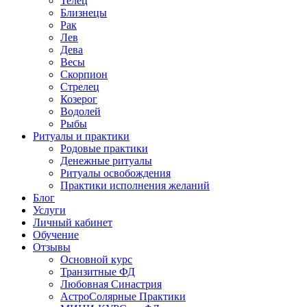
Телец
Близнецы
Рак
Лев
Дева
Весы
Скорпион
Стрелец
Козерог
Водолей
Рыбы
Ритуалы и практики
Родовые практики
Денежные ритуалы
Ритуалы освобождения
Практики исполнения желаний
Блог
Услуги
Личный кабинет
Обучение
Отзывы
Основной курс
Транзитные ФД
Любовная Синастрия
АстроСолярные Практики