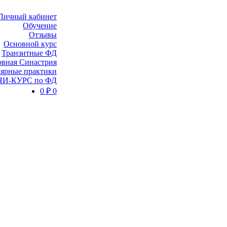
Личный кабинет
Обучение
Отзывы
Основной курс
Транзитные ФД
вная Синастрия
ярные практики
И-КУРС по ФД
0
₽
0