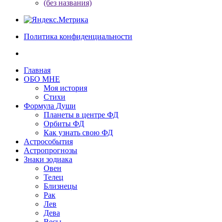
(без названия)
Политика конфиденциальности
Главная
ОБО МНЕ
Моя история
Стихи
Формула Души
Планеты в центре ФД
Орбиты ФД
Как узнать свою ФД
Астрособытия
Астропрогнозы
Знаки зодиака
Овен
Телец
Близнецы
Рак
Лев
Дева
Весы