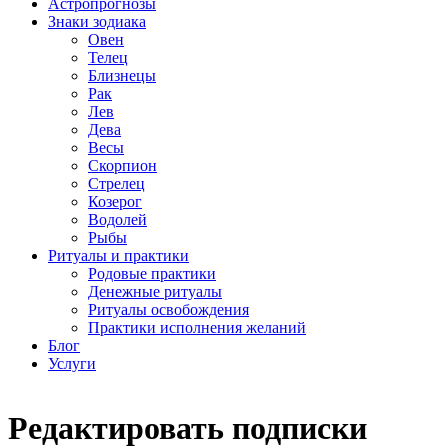
Астропрогнозы
Знаки зодиака
Овен
Телец
Близнецы
Рак
Лев
Дева
Весы
Скорпион
Стрелец
Козерог
Водолей
Рыбы
Ритуалы и практики
Родовые практики
Денежные ритуалы
Ритуалы освобождения
Практики исполнения желаний
Блог
Услуги
Редактировать подписки