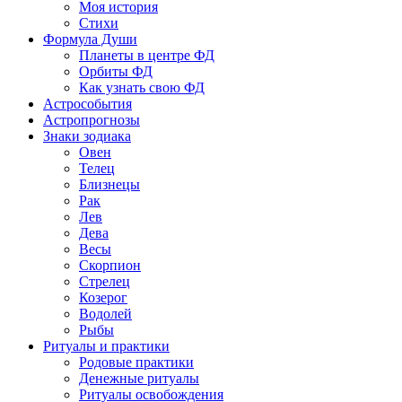
Моя история
Стихи
Формула Души
Планеты в центре ФД
Орбиты ФД
Как узнать свою ФД
Астрособытия
Астропрогнозы
Знаки зодиака
Овен
Телец
Близнецы
Рак
Лев
Дева
Весы
Скорпион
Стрелец
Козерог
Водолей
Рыбы
Ритуалы и практики
Родовые практики
Денежные ритуалы
Ритуалы освобождения