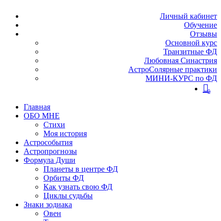
Личный кабинет
Обучение
Отзывы
Основной курс
Транзитные ФД
Любовная Синастрия
АстроСолярные практики
МИНИ-КУРС по ФД
0
Главная
ОБО МНЕ
Стихи
Моя история
Астрособытия
Астропрогнозы
Формула Души
Планеты в центре ФД
Орбиты ФД
Как узнать свою ФД
Циклы судьбы
Знаки зодиака
Овен