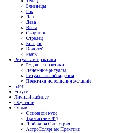
Телец
Близнецы
Рак
Лев
Дева
Весы
Скорпион
Стрелец
Козерог
Водолей
Рыбы
Ритуалы и практики
Родовые практики
Денежные ритуалы
Ритуалы освобождения
Практики исполнения желаний
Блог
Услуги
Личный кабинет
Обучение
Отзывы
Основной курс
Транзитные ФД
Любовная Синастрия
АстроСолярные Практики