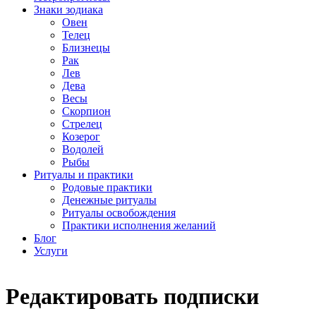
Знаки зодиака
Овен
Телец
Близнецы
Рак
Лев
Дева
Весы
Скорпион
Стрелец
Козерог
Водолей
Рыбы
Ритуалы и практики
Родовые практики
Денежные ритуалы
Ритуалы освобождения
Практики исполнения желаний
Блог
Услуги
Редактировать подписки