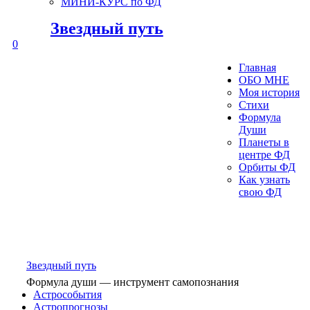
МИНИ-КУРС по ФД
Звездный путь
0
Главная
ОБО МНЕ
Моя история
Стихи
Формула
Души
Планеты в
центре ФД
Орбиты ФД
Как узнать
свою ФД
Звездный путь
Формула души — инструмент самопознания
Астрособытия
Астропрогнозы