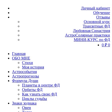
Личный кабинет
Обучение
Отзывы
Основной курс
Транзитные ФД
Любовная Синастрия
АстроСолярные практики
МИНИ-КУРС по ФД
0
₽
0
Главная
ОБО МНЕ
Стихи
Моя история
Астрособытия
Астропрогнозы
Формула Души
Планеты в центре ФД
Орбиты ФД
Как узнать свою ФД
Циклы судьбы
Знаки зодиака
Овен