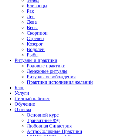
Телец
Близнецы
Рак
Лев
Дева
Весы
Скорпион
Стрелец
Козерог
Водолей
Рыбы
Ритуалы и практики
Родовые практики
Денежные ритуалы
Ритуалы освобождения
Практики исполнения желаний
Блог
Услуги
Личный кабинет
Обучение
Отзывы
Основной курс
Транзитные ФД
Любовная Синастрия
АстроСолярные Практики