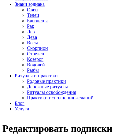
Знаки зодиака
Овен
Телец
Близнецы
Рак
Лев
Дева
Весы
Скорпион
Стрелец
Козерог
Водолей
Рыбы
Ритуалы и практики
Родовые практики
Денежные ритуалы
Ритуалы освобождения
Практики исполнения желаний
Блог
Услуги
Редактировать подписки