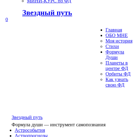
МИНИ-КУРС по ФД
Звездный путь
0
Главная
ОБО МНЕ
Моя история
Стихи
Формула
Души
Планеты в
центре ФД
Орбиты ФД
Как узнать
свою ФД
Звездный путь
Формула души — инструмент самопознания
Астрособытия
Астропрогнозы