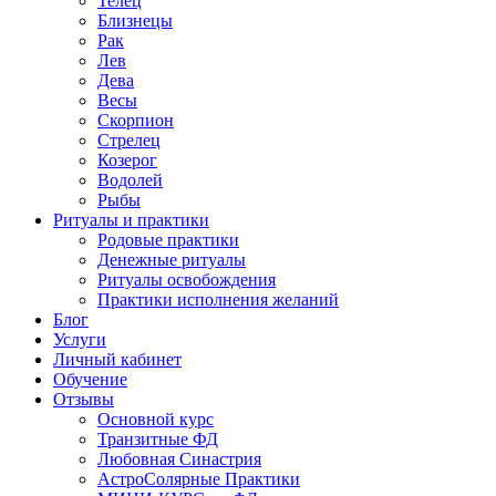
Телец
Близнецы
Рак
Лев
Дева
Весы
Скорпион
Стрелец
Козерог
Водолей
Рыбы
Ритуалы и практики
Родовые практики
Денежные ритуалы
Ритуалы освобождения
Практики исполнения желаний
Блог
Услуги
Личный кабинет
Обучение
Отзывы
Основной курс
Транзитные ФД
Любовная Синастрия
АстроСолярные Практики