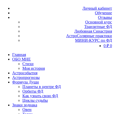
Личный кабинет
Обучение
Отзывы
Основной курс
Транзитные ФД
Любовная Синастрия
АстроСолярные практики
МИНИ-КУРС по ФД
0
₽
0
Главная
ОБО МНЕ
Стихи
Моя история
Астрособытия
Астропрогнозы
Формула Души
Планеты в центре ФД
Орбиты ФД
Как узнать свою ФД
Циклы судьбы
Знаки зодиака
Овен