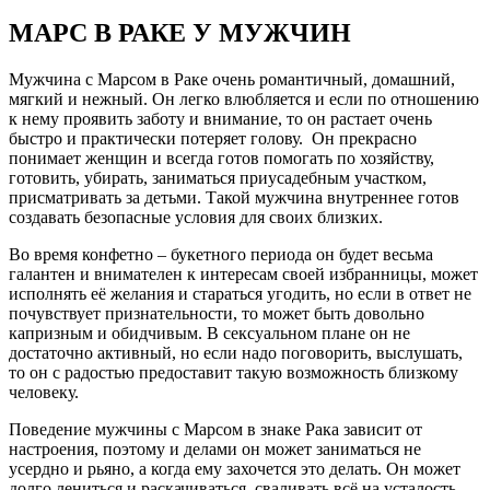
МАРС В РАКЕ У МУЖЧИН
Мужчина с Марсом в Раке очень романтичный, домашний,
мягкий и нежный. Он легко влюбляется и если по отношению
к нему проявить заботу и внимание, то он растает очень
быстро и практически потеряет голову. Он прекрасно
понимает женщин и всегда готов помогать по хозяйству,
готовить, убирать, заниматься приусадебным участком,
присматривать за детьми. Такой мужчина внутреннее готов
создавать безопасные условия для своих близких.
Во время конфетно – букетного периода он будет весьма
галантен и внимателен к интересам своей избранницы, может
исполнять её желания и стараться угодить, но если в ответ не
почувствует признательности, то может быть довольно
капризным и обидчивым. В сексуальном плане он не
достаточно активный, но если надо поговорить, выслушать,
то он с радостью предоставит такую возможность близкому
человеку.
Поведение мужчины с Марсом в знаке Рака зависит от
настроения, поэтому и делами он может заниматься не
усердно и рьяно, а когда ему захочется это делать. Он может
долго лениться и раскачиваться, сваливать всё на усталость