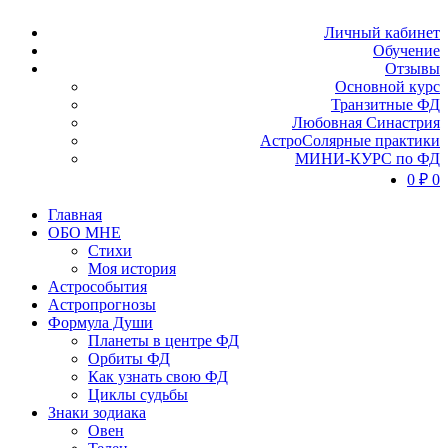
Личный кабинет
Обучение
Отзывы
Основной курс
Транзитные ФД
Любовная Синастрия
АстроСолярные практики
МИНИ-КУРС по ФД
0
₽
0
Главная
ОБО МНЕ
Стихи
Моя история
Астрособытия
Астропрогнозы
Формула Души
Планеты в центре ФД
Орбиты ФД
Как узнать свою ФД
Циклы судьбы
Знаки зодиака
Овен