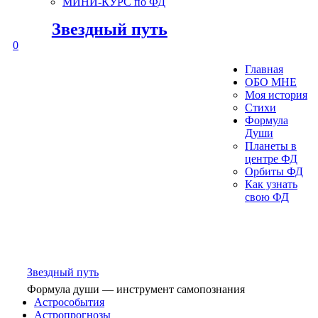
МИНИ-КУРС по ФД
Звездный путь
0
Главная
ОБО МНЕ
Моя история
Стихи
Формула
Души
Планеты в
центре ФД
Орбиты ФД
Как узнать
свою ФД
Звездный путь
Формула души — инструмент самопознания
Астрособытия
Астропрогнозы