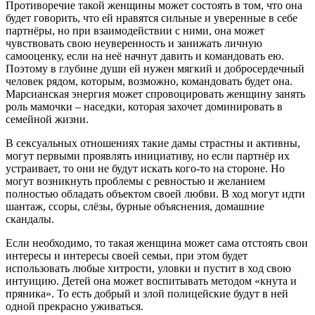
Противоречие такой женщины может состоять в том, что она
будет говорить, что ей нравятся сильные и уверенные в себе
партнёры, но при взаимодействии с ними, она может
чувствовать свою неуверенность и занижать личную
самооценку, если на неё начнут давить и командовать ею.
Поэтому в глубине души ей нужен мягкий и добросердечный
человек рядом, которым, возможно, командовать будет она.
Марсианская энергия может спровоцировать женщину занять
роль мамочки – наседки, которая захочет доминировать в
семейной жизни.
В сексуальных отношениях такие дамы страстны и активны,
могут первыми проявлять инициативу, но если партнёр их
устраивает, то они не будут искать кого-то на стороне. Но
могут возникнуть проблемы с ревностью и желанием
полностью обладать объектом своей любви. В ход могут идти
шантаж, ссоры, слёзы, бурные объяснения, домашние
скандалы.
Если необходимо, то такая женщина может сама отстоять свои
интересы и интересы своей семьи, при этом будет
использовать любые хитрости, уловки и пустит в ход свою
интуицию. Детей она может воспитывать методом «кнута и
пряника». То есть добрый и злой полицейские будут в ней
одной прекрасно уживаться.