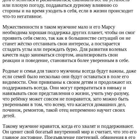
или плохую погоду, поддаваться дурному влиянию со
стороны и на время уходить в себя, если в жизни происходит
что-то негативное.
Мужественности в таком мужчине мало и его Марсу
необходима хорошая поддержка других планет, чтобы он смог
проявить себя смело, так как в большинстве ситуаций он не
станет жёстко отстаивать свои интересы, а постарается
сгладить углы или переждать бурю. Для развития волевых
качеств надо заниматься спортом, анализировать свои
реакции и поведение, становиться более уверенным в себе.
Родные и семья для такого мужчины всегда будут важны, даже
если семей было несколько они будут оставаться в поле его
видимости. Они привязаны к своим детям и продолжают их
поддерживать всегда. Они могут превратиться в няньку и
навязывать свои представления о жизни, учить уму-разуму,
что ребёнку может совсем не понравится, зато можно быть
уверенными в том, что всему, что касается домашних дел,
починок, ремонтов, такой отец непременно научит своих
детей.
Такому мужчине нравится, когда его хвалят и поддерживают.
Он ценит свой богатый внутренний мир и считает, что это его
главное достояние. Предъявление претензий, обвинения в его