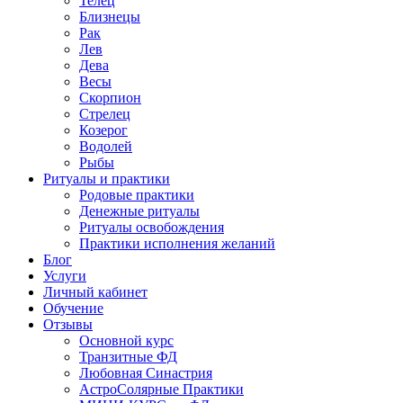
Телец
Близнецы
Рак
Лев
Дева
Весы
Скорпион
Стрелец
Козерог
Водолей
Рыбы
Ритуалы и практики
Родовые практики
Денежные ритуалы
Ритуалы освобождения
Практики исполнения желаний
Блог
Услуги
Личный кабинет
Обучение
Отзывы
Основной курс
Транзитные ФД
Любовная Синастрия
АстроСолярные Практики