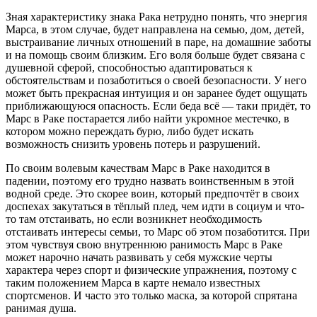
Зная характеристику знака Рака нетрудно понять, что энергия
Марса, в этом случае, будет направлена на семью, дом, детей,
выстраивание личных отношений в паре, на домашние заботы
и на помощь своим близким. Его воля больше будет связана с
душевной сферой, способностью адаптироваться к
обстоятельствам и позаботиться о своей безопасности. У него
может быть прекрасная интуиция и он заранее будет ощущать
приближающуюся опасность. Если беда всё — таки придёт, то
Марс в Раке постарается либо найти укромное местечко, в
котором можно переждать бурю, либо будет искать
возможность снизить уровень потерь и разрушений.
По своим волевым качествам Марс в Раке находится в
падении, поэтому его трудно назвать воинственным в этой
водной среде. Это скорее воин, который предпочтёт в своих
доспехах закутаться в тёплый плед, чем идти в социум и что-
то там отстаивать, но если возникнет необходимость
отстаивать интересы семьи, то Марс об этом позаботится. При
этом чувствуя свою внутреннюю ранимость Марс в Раке
может нарочно начать развивать у себя мужские черты
характера через спорт и физические упражнения, поэтому с
таким положением Марса в карте немало известных
спортсменов. И часто это только маска, за которой спрятана
ранимая душа.