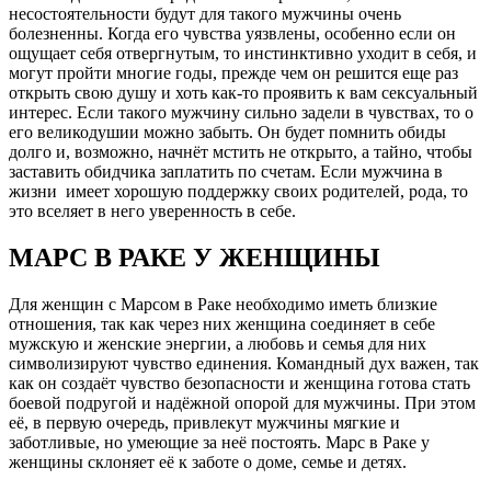
несостоятельности будут для такого мужчины очень
болезненны. Когда его чувства уязвлены, особенно если он
ощущает себя отвергнутым, то инстинктивно уходит в себя, и
могут пройти многие годы, прежде чем он решится еще раз
открыть свою душу и хоть как-то проявить к вам сексуальный
интерес. Если такого мужчину сильно задели в чувствах, то о
его великодушии можно забыть. Он будет помнить обиды
долго и, возможно, начнёт мстить не открыто, а тайно, чтобы
заставить обидчика заплатить по счетам. Если мужчина в
жизни имеет хорошую поддержку своих родителей, рода, то
это вселяет в него уверенность в себе.
МАРС В РАКЕ У ЖЕНЩИНЫ
Для женщин с Марсом в Раке необходимо иметь близкие
отношения, так как через них женщина соединяет в себе
мужскую и женские энергии, а любовь и семья для них
символизируют чувство единения. Командный дух важен, так
как он создаёт чувство безопасности и женщина готова стать
боевой подругой и надёжной опорой для мужчины. При этом
её, в первую очередь, привлекут мужчины мягкие и
заботливые, но умеющие за неё постоять. Марс в Раке у
женщины склоняет её к заботе о доме, семье и детях.