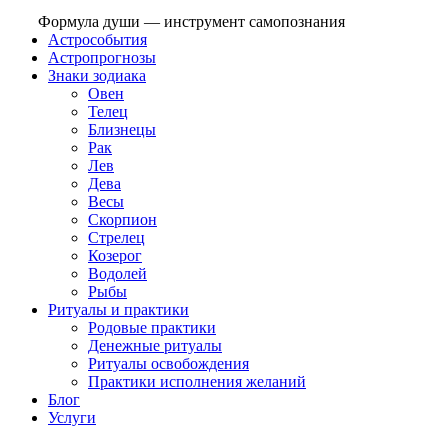
Формула души — инструмент самопознания
Астрособытия
Астропрогнозы
Знаки зодиака
Овен
Телец
Близнецы
Рак
Лев
Дева
Весы
Скорпион
Стрелец
Козерог
Водолей
Рыбы
Ритуалы и практики
Родовые практики
Денежные ритуалы
Ритуалы освобождения
Практики исполнения желаний
Блог
Услуги