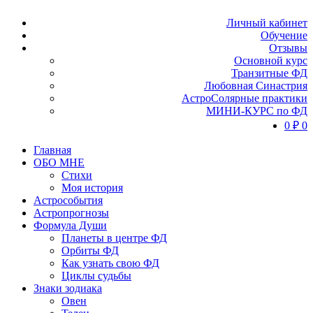
Личный кабинет
Обучение
Отзывы
Основной курс
Транзитные ФД
Любовная Синастрия
АстроСолярные практики
МИНИ-КУРС по ФД
0
₽
0
Главная
ОБО МНЕ
Стихи
Моя история
Астрособытия
Астропрогнозы
Формула Души
Планеты в центре ФД
Орбиты ФД
Как узнать свою ФД
Циклы судьбы
Знаки зодиака
Овен