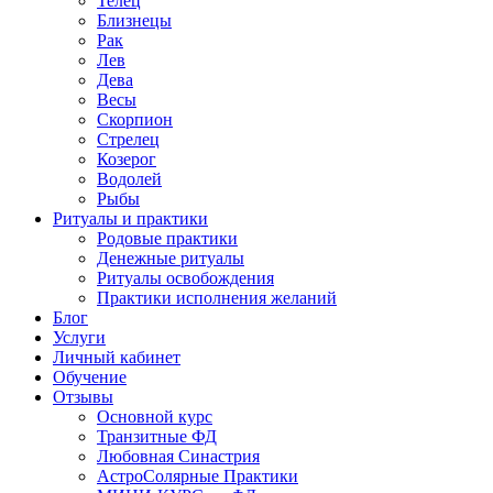
Телец
Близнецы
Рак
Лев
Дева
Весы
Скорпион
Стрелец
Козерог
Водолей
Рыбы
Ритуалы и практики
Родовые практики
Денежные ритуалы
Ритуалы освобождения
Практики исполнения желаний
Блог
Услуги
Личный кабинет
Обучение
Отзывы
Основной курс
Транзитные ФД
Любовная Синастрия
АстроСолярные Практики