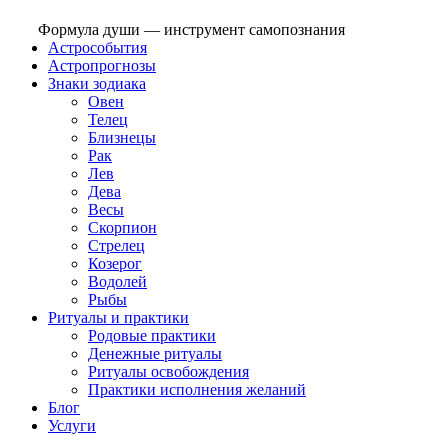
Формула души — инструмент самопознания
Астрособытия
Астропрогнозы
Знаки зодиака
Овен
Телец
Близнецы
Рак
Лев
Дева
Весы
Скорпион
Стрелец
Козерог
Водолей
Рыбы
Ритуалы и практики
Родовые практики
Денежные ритуалы
Ритуалы освобождения
Практики исполнения желаний
Блог
Услуги