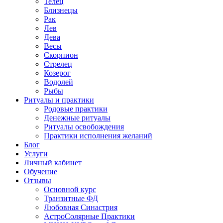
Телец
Близнецы
Рак
Лев
Дева
Весы
Скорпион
Стрелец
Козерог
Водолей
Рыбы
Ритуалы и практики
Родовые практики
Денежные ритуалы
Ритуалы освобождения
Практики исполнения желаний
Блог
Услуги
Личный кабинет
Обучение
Отзывы
Основной курс
Транзитные ФД
Любовная Синастрия
АстроСолярные Практики