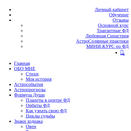
Личный кабинет
Обучение
Отзывы
Основной курс
Транзитные ФД
Любовная Синастрия
АстроСолярные практики
МИНИ-КУРС по ФД
0
Главная
ОБО МНЕ
Стихи
Моя история
Астрособытия
Астропрогнозы
Формула Души
Планеты в центре ФД
Орбиты ФД
Как узнать свою ФД
Циклы судьбы
Знаки зодиака
Овен