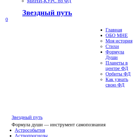
МИНИ-КУРС по ФД
Звездный путь
0
Главная
ОБО МНЕ
Моя история
Стихи
Формула
Души
Планеты в
центре ФД
Орбиты ФД
Как узнать
свою ФД
Звездный путь
Формула души — инструмент самопознания
Астрособытия
Астропрогнозы