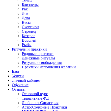
Телец
Близнецы
Рак
Лев
Дева
Весы
Скорпион
Стрелец
Козерог
Водолей
Рыбы
Ритуалы и практики
Родовые практики
Денежные ритуалы
Ритуалы освобождения
Практики исполнения желаний
Блог
Услуги
Личный кабинет
Обучение
Отзывы
Основной курс
Транзитные ФД
Любовная Синастрия
АстроСолярные Практики