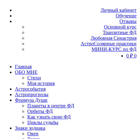
Личный кабинет
Обучение
Отзывы
Основной курс
Транзитные ФД
Любовная Синастрия
АстроСолярные практики
МИНИ-КУРС по ФД
0
₽
0
Главная
ОБО МНЕ
Стихи
Моя история
Астрособытия
Астропрогнозы
Формула Души
Планеты в центре ФД
Орбиты ФД
Как узнать свою ФД
Циклы судьбы
Знаки зодиака
Овен