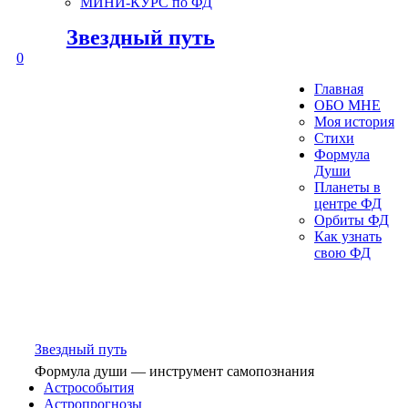
МИНИ-КУРС по ФД
Звездный путь
0
Главная
ОБО МНЕ
Моя история
Стихи
Формула
Души
Планеты в
центре ФД
Орбиты ФД
Как узнать
свою ФД
Звездный путь
Формула души — инструмент самопознания
Астрособытия
Астропрогнозы