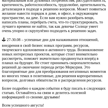
материальным или духовных потребностям, рассудительность,
критичность, работоспособность, трудолюбие, щепетильность,
детализация в подходе к решению вопросов. Может появиться
желание навести порядок в доме, в офисе, в окружающем
пространстве, на даче. Если вам нужно разобрать вещи,
написать планы, перебрать счета, что-то структурировать, то
лучшего времени не найти, так как девичье Солнце умеет
очень упорно и скрупулёзно подходить к решению задач.
🕹️ 27-30.08 – успешные дни для налаживания отношений,
внедрения в свой бизнес новых программ, ресурсов,
творческого вдохновения и активного труда. Возникновение
новых интересных проектов, которые стоит внимательно
рассмотреть, поможет значительно продвинуться вперёд в
планах на будущее. Не стоит принимать скоропалительных
решений до окончание периода ретро Меркурия. Это
благоприятные дни для преобразования негативных моментов
во многих темах в позитивные, для решения корпоративных
вопросов, долговых обязательств и распределения ресурсов.
Более подробно о каждом событии я буду писать в следующих
статьях. Оставайтесь на связи и делитесь полезной
информацией со своими друзьями!
Всем успешного августа!