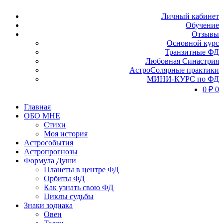
Личный кабинет
Обучение
Отзывы
Основной курс
Транзитные ФД
Любовная Синастрия
АстроСолярные практики
МИНИ-КУРС по ФД
0
₽
0
Главная
ОБО МНЕ
Стихи
Моя история
Астрособытия
Астропрогнозы
Формула Души
Планеты в центре ФД
Орбиты ФД
Как узнать свою ФД
Циклы судьбы
Знаки зодиака
Овен