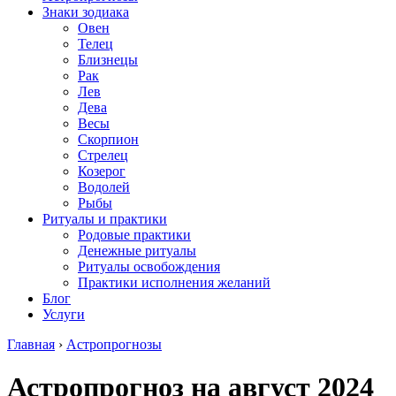
Знаки зодиака
Овен
Телец
Близнецы
Рак
Лев
Дева
Весы
Скорпион
Стрелец
Козерог
Водолей
Рыбы
Ритуалы и практики
Родовые практики
Денежные ритуалы
Ритуалы освобождения
Практики исполнения желаний
Блог
Услуги
Главная
›
Астропрогнозы
Астропрогноз на август 2024