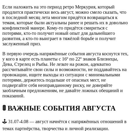
Если наложить на это период ретро Меркурия, который
продлится практически весь август, можно смело сказать, что
в последний месяц лета многим придётся возвращаться к
темам, которые были актуальны ранее и решать их в довольно
конфликтной манере. Кому-то придётся смириться с
потерями, кто-то получит новый опыт для дальнейшего
развития, а кто-то выиграет в тяжёлой борьбе и получит
заслуженный приз.
В первую очередь напряжённые события августа коснутся тех,
у кого в карте есть планеты с 16º по 22º знаков Близнецы,
Дева, Стрелец и Рыбы. Не лезьте на рожон, адекватно
рассчитывайте свои силы и возможности, не поддавайтесь на
провокации, ищите выходы из ситуации с минимальными
потерями, держитесь подальше от опасных мест, не
подвергайте себя неоправданному риску, не доверяйте
заоблачным предложениям, не давайте ложных обещаний и
показаний.
🚦 ВАЖНЫЕ СОБЫТИЯ АВГУСТА
🕹️ 31.07-4.08 — август начнётся с напряжённых отношений в
темах партнёрства, творчества и личной реализации.