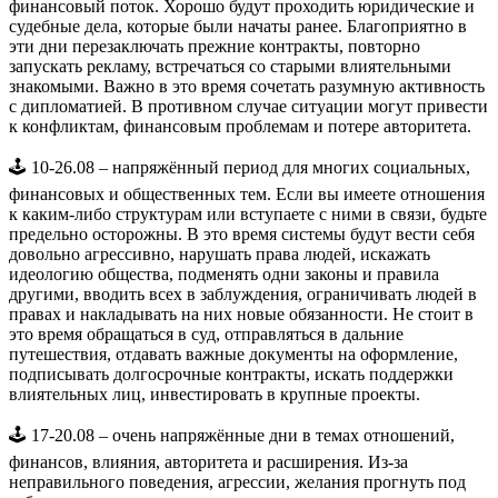
финансовый поток. Хорошо будут проходить юридические и
судебные дела, которые были начаты ранее. Благоприятно в
эти дни перезаключать прежние контракты, повторно
запускать рекламу, встречаться со старыми влиятельными
знакомыми. Важно в это время сочетать разумную активность
с дипломатией. В противном случае ситуации могут привести
к конфликтам, финансовым проблемам и потере авторитета.
🕹️ 10-26.08 – напряжённый период для многих социальных,
финансовых и общественных тем. Если вы имеете отношения
к каким-либо структурам или вступаете с ними в связи, будьте
предельно осторожны. В это время системы будут вести себя
довольно агрессивно, нарушать права людей, искажать
идеологию общества, подменять одни законы и правила
другими, вводить всех в заблуждения, ограничивать людей в
правах и накладывать на них новые обязанности. Не стоит в
это время обращаться в суд, отправляться в дальние
путешествия, отдавать важные документы на оформление,
подписывать долгосрочные контракты, искать поддержки
влиятельных лиц, инвестировать в крупные проекты.
🕹️ 17-20.08 – очень напряжённые дни в темах отношений,
финансов, влияния, авторитета и расширения. Из-за
неправильного поведения, агрессии, желания прогнуть под