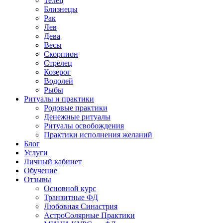
Телец
Близнецы
Рак
Лев
Дева
Весы
Скорпион
Стрелец
Козерог
Водолей
Рыбы
Ритуалы и практики
Родовые практики
Денежные ритуалы
Ритуалы освобождения
Практики исполнения желаний
Блог
Услуги
Личный кабинет
Обучение
Отзывы
Основной курс
Транзитные ФД
Любовная Синастрия
АстроСолярные Практики