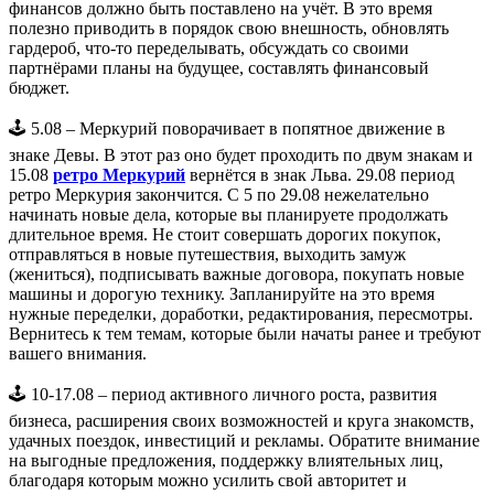
финансов должно быть поставлено на учёт. В это время
полезно приводить в порядок свою внешность, обновлять
гардероб, что-то переделывать, обсуждать со своими
партнёрами планы на будущее, составлять финансовый
бюджет.
🕹️ 5.08 – Меркурий поворачивает в попятное движение в
знаке Девы. В этот раз оно будет проходить по двум знакам и
15.08
ретро Меркурий
вернётся в знак Льва. 29.08 период
ретро Меркурия закончится. С 5 по 29.08 нежелательно
начинать новые дела, которые вы планируете продолжать
длительное время. Не стоит совершать дорогих покупок,
отправляться в новые путешествия, выходить замуж
(жениться), подписывать важные договора, покупать новые
машины и дорогую технику. Запланируйте на это время
нужные переделки, доработки, редактирования, пересмотры.
Вернитесь к тем темам, которые были начаты ранее и требуют
вашего внимания.
🕹️ 10-17.08 – период активного личного роста, развития
бизнеса, расширения своих возможностей и круга знакомств,
удачных поездок, инвестиций и рекламы. Обратите внимание
на выгодные предложения, поддержку влиятельных лиц,
благодаря которым можно усилить свой авторитет и