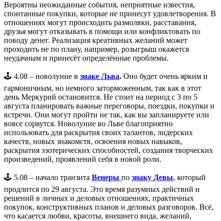
Вероятны неожиданные события, неприятные известия,
спонтанные покупки, которые не принесут удовлетворения. В
отношениях могут происходить размолвки, расставания,
друзья могут отказывать в помощи или конфликтовать по
поводу денег. Реализация креативных желаний может
проходить не по плану, например, розыгрыш окажется
неудачным и принесёт определённые проблемы.
🕹️ 4.08 – новолуние в
знаке Льва
.
Оно будет очень ярким и
гармоничным, но немного заторможенным, так как в этот
день Меркурий остановится. Не стоит на период с 3 по 5
августа планировать важные переговоры, поездки, покупки и
встречи. Они могут пройти не так, как вы запланируете или
вовсе сорвутся. Новолуние во Льве благоприятно
использовать для раскрытия своих талантов, лидерских
качеств, новых знакомств, освоения новых навыков,
раскрытия эзотерических способностей, создания творческих
произведений, проявлений себя в новой роли.
🕹️ 5.08 – начало транзита
Венеры
по
знаку Девы
, который
продлится по 29 августа. Это время разумных действий и
решений в личных и деловых отношениях, практичных
покупок, конструктивных планов и деловых разговоров. Всё,
что касается любви, красоты, внешнего вида, желаний,