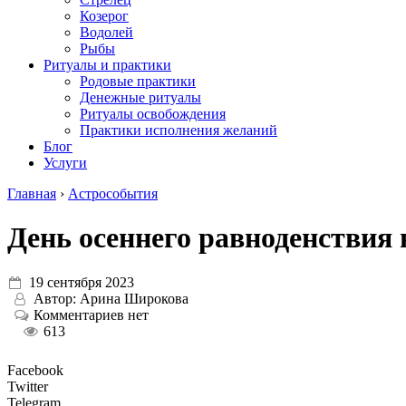
Козерог
Водолей
Рыбы
Ритуалы и практики
Родовые практики
Денежные ритуалы
Ритуалы освобождения
Практики исполнения желаний
Блог
Услуги
Главная
›
Астрособытия
День осеннего равноденствия в
19 сентября 2023
Автор:
Арина Широкова
Комментариев нет
613
Facebook
Twitter
Telegram