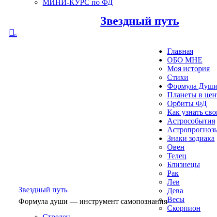
МИНИ-КУРС по ФД
Звездный путь
0
Главная
ОБО МНЕ
Моя история
Стихи
Формула Душ
Планеты в це
Орбиты ФД
Как узнать св
Астрособытия
Астропрогноз
Знаки зодиака
Овен
Телец
Близнецы
Рак
Лев
Звездный путь
Дева
Весы
Формула души — инструмент самопознания
Скорпион
Стрелец