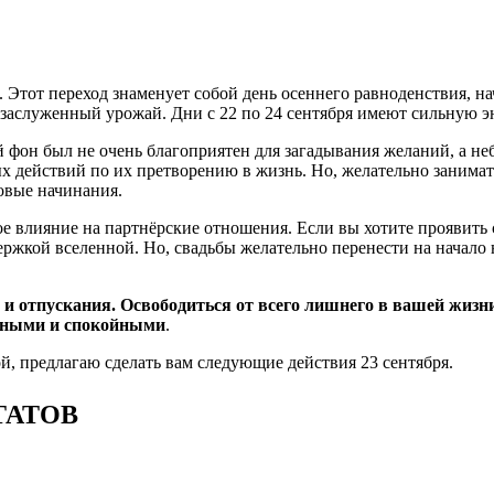
. Этот переход знаменует собой день осеннего равноденствия, н
ь заслуженный урожай. Дни с 22 по 24 сентября имеют сильную э
 фон был не очень благоприятен для загадывания желаний, а небе
действий по их претворению в жизнь. Но, желательно заниматьс
новые начинания.
 влияние на партнёрские отношения. Если вы хотите проявить 
ржкой вселенной. Но, свадьбы желательно перенести на начало н
и отпускания. Освободиться от всего лишнего в вашей жизни
нными и спокойными
.
ой, предлагаю сделать вам следующие действия 23 сентября.
ТАТОВ