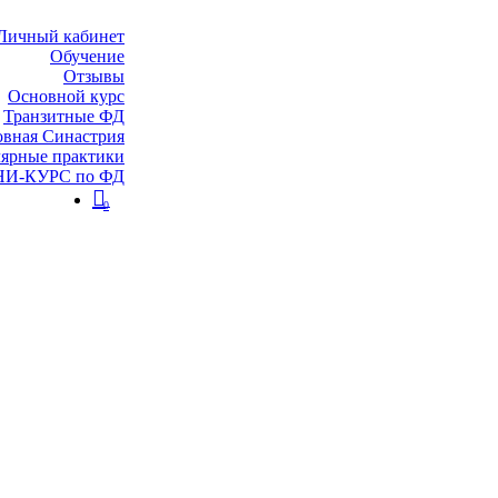
Личный кабинет
Обучение
Отзывы
Основной курс
Транзитные ФД
вная Синастрия
ярные практики
И-КУРС по ФД
0