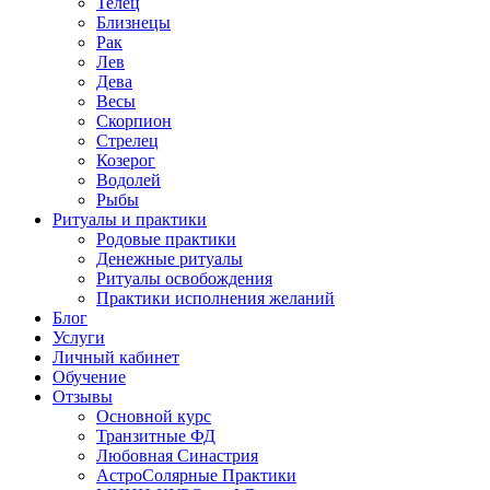
Телец
Близнецы
Рак
Лев
Дева
Весы
Скорпион
Стрелец
Козерог
Водолей
Рыбы
Ритуалы и практики
Родовые практики
Денежные ритуалы
Ритуалы освобождения
Практики исполнения желаний
Блог
Услуги
Личный кабинет
Обучение
Отзывы
Основной курс
Транзитные ФД
Любовная Синастрия
АстроСолярные Практики