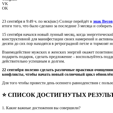
VK
OK
23 сентября в 9:49 ч. по мск(квс) Солнце перейдёт в
знак Весов
итоги того, что было сделано за последние 3 месяца и собират
15 сентября начался новый лунный месяц, когда энергетический
конструктивной для манифестации своих намерений и активных 
десяти до сих пор находятся в ретроградной петле и тормозят 
Взаимодействие мужских и женских энергий окажет позитивное
подарить подарок, сделать предложение – воспользуйтесь подде
действительно успешным и долгим.
22 сентября полезно сделать различные практики очищения 
конфликты, чтобы начать новый солнечный цикл обновлё
Для того чтобы провести день осеннего равноденствия с польз
⭐ СПИСОК ДОСТИГНУТЫХ РЕЗУЛЬ
1. Какие важные достижения вы совершили?