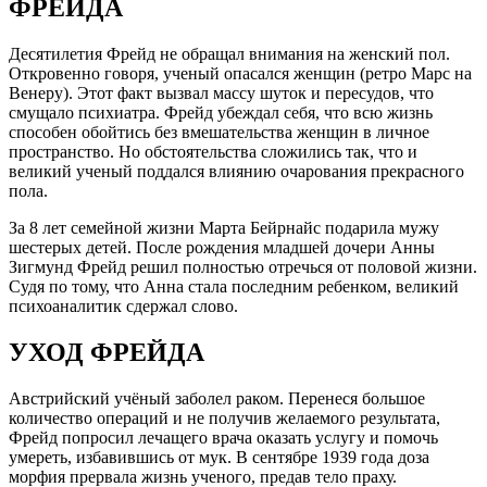
ФРЕЙДА
Десятилетия Фрейд не обращал внимания на женский пол.
Откровенно говоря, ученый опасался женщин (ретро Марс на
Венеру). Этот факт вызвал массу шуток и пересудов, что
смущало психиатра. Фрейд убеждал себя, что всю жизнь
способен обойтись без вмешательства женщин в личное
пространство. Но обстоятельства сложились так, что и
великий ученый поддался влиянию очарования прекрасного
пола.
За 8 лет семейной жизни Марта Бейрнайс подарила мужу
шестерых детей. После рождения младшей дочери Анны
Зигмунд Фрейд решил полностью отречься от половой жизни.
Судя по тому, что Анна стала последним ребенком, великий
психоаналитик сдержал слово.
УХОД ФРЕЙДА
Австрийский учёный заболел раком. Перенеся большое
количество операций и не получив желаемого результата,
Фрейд попросил лечащего врача оказать услугу и помочь
умереть, избавившись от мук. В сентябре 1939 года доза
морфия прервала жизнь ученого, предав тело праху.