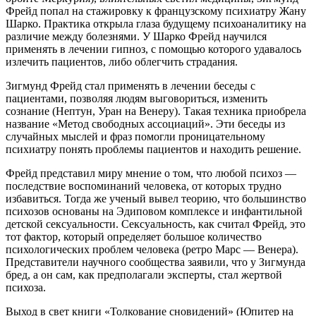
Фрейд попал на стажировку к французскому психиатру Жану
Шарко. Практика открыла глаза будущему психоаналитику на
различие между болезнями. У Шарко Фрейд научился
применять в лечении гипноз, с помощью которого удавалось
излечить пациентов, либо облегчить страдания.
Зигмунд Фрейд стал применять в лечении беседы с
пациентами, позволяя людям выговориться, изменить
сознание (Нептун, Уран на Венеру). Такая техника приобрела
название «Метод свободных ассоциаций». Эти беседы из
случайных мыслей и фраз помогли проницательному
психиатру понять проблемы пациентов и находить решение.
Фрейд представил миру мнение о том, что любой психоз —
последствие воспоминаний человека, от которых трудно
избавиться. Тогда же ученый вывел теорию, что большинство
психозов основаны на Эдиповом комплексе и инфантильной
детской сексуальности. Сексуальность, как считал Фрейд, это
тот фактор, который определяет большое количество
психологических проблем человека (ретро Марс — Венера).
Представители научного сообщества заявили, что у Зигмунда
бред, а он сам, как предполагали эксперты, стал жертвой
психоза.
Выход в свет книги «Толкование сновидений» (Юпитер на