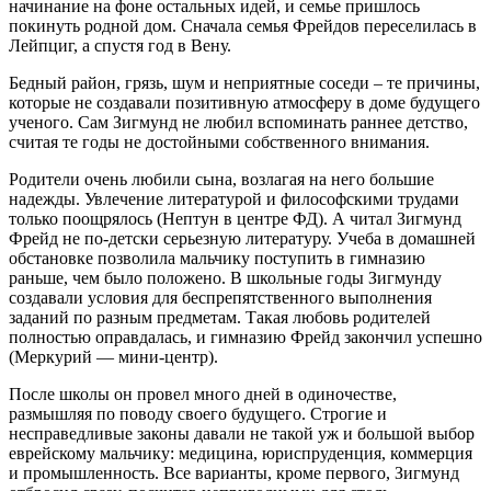
начинание на фоне остальных идей, и семье пришлось
покинуть родной дом. Сначала семья Фрейдов переселилась в
Лейпциг, а спустя год в Вену.
Бедный район, грязь, шум и неприятные соседи – те причины,
которые не создавали позитивную атмосферу в доме будущего
ученого. Сам Зигмунд не любил вспоминать раннее детство,
считая те годы не достойными собственного внимания.
Родители очень любили сына, возлагая на него большие
надежды. Увлечение литературой и философскими трудами
только поощрялось (Нептун в центре ФД). А читал Зигмунд
Фрейд не по-детски серьезную литературу. Учеба в домашней
обстановке позволила мальчику поступить в гимназию
раньше, чем было положено. В школьные годы Зигмунду
создавали условия для беспрепятственного выполнения
заданий по разным предметам. Такая любовь родителей
полностью оправдалась, и гимназию Фрейд закончил успешно
(Меркурий — мини-центр).
После школы он провел много дней в одиночестве,
размышляя по поводу своего будущего. Строгие и
несправедливые законы давали не такой уж и большой выбор
еврейскому мальчику: медицина, юриспруденция, коммерция
и промышленность. Все варианты, кроме первого, Зигмунд