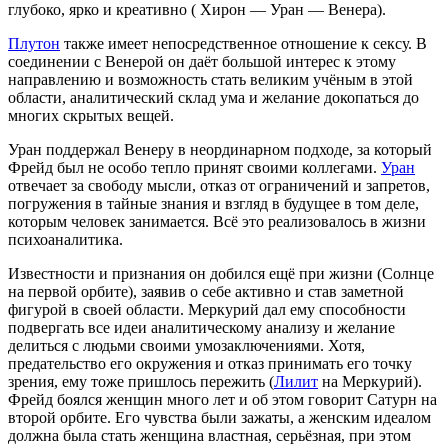
глубоко, ярко и креативно ( Хирон — Уран — Венера).
Плутон
также имеет непосредственное отношение к сексу. В
соединении с Венерой он даёт большой интерес к этому
направлению и возможность стать великим учёным в этой
области, аналитический склад ума и желание докопаться до
многих скрытых вещей.
Уран поддержал Венеру в неординарном подходе, за который
Фрейд был не особо тепло принят своими коллегами.
Уран
отвечает за свободу мысли, отказ от ограничений и запретов,
погружения в тайные знания и взгляд в будущее в том деле,
которым человек занимается. Всё это реализовалось в жизни
психоаналитика.
Известности и признания он добился ещё при жизни (Солнце
на первой орбите), заявив о себе активно и став заметной
фигурой в своей области. Меркурий дал ему способности
подвергать все идеи аналитическому анализу и желание
делиться с людьми своими умозаключениями. Хотя,
предательство его окружения и отказ принимать его точку
зрения, ему тоже пришлось пережить (
Лилит
на Меркурий).
Фрейд боялся женщин много лет и об этом говорит Сатурн на
второй орбите. Его чувства были зажаты, а женским идеалом
должна была стать женщина властная, серьёзная, при этом