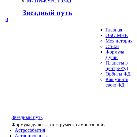
МИНИ-КУРС по ФД
Звездный путь
0
Главная
ОБО МНЕ
Моя история
Стихи
Формула
Души
Планеты в
центре ФД
Орбиты ФД
Как узнать
свою ФД
Звездный путь
Формула души — инструмент самопознания
Астрособытия
Астропрогнозы