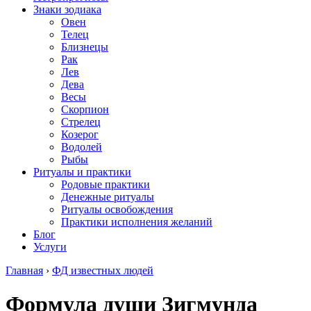
Знаки зодиака
Овен
Телец
Близнецы
Рак
Лев
Дева
Весы
Скорпион
Стрелец
Козерог
Водолей
Рыбы
Ритуалы и практики
Родовые практики
Денежные ритуалы
Ритуалы освобождения
Практики исполнения желаний
Блог
Услуги
Главная
›
ФД известных людей
Формула души Зигмунда