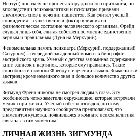
Нептун) поначалу не принес автору должного признания, но
впоследствии психоаналитики и психиатры признали
значимость снов в лечении пациентов. Как считал ученый,
сновидения – существенный фактор влияния на
физиологическое состояние человеческого организма. Фрейд
слушал лишь себя, считая собственное мнение единственно
верным и правильным (Луна на Меркурий).
Феноменальная память психиатра (Меркурий, поддержанный
Сатурном) – очередной загадочный момент в биографии
австрийского врача. Ученый с детства запоминал содержание
книг, записок и картинок, которые ему нравились. Такие
способности помогли Фрейду в изучении языков. Знаменитый
австриец кроме немецкого знал и большое количество других
языков.
Зигмунд Фрейд никогда не смотрел людям в глаза. Эту
особенность четко заметили окружающие, которые встречали
медика при жизни. Ученый избегал взглядов, поэтому
представители научного сообщества предполагают, что
знаменитая кушетка, появившаяся в комнате психоаналитика,
связана с этим моментом.
ЛИЧНАЯ ЖИЗНЬ ЗИГМУНДА