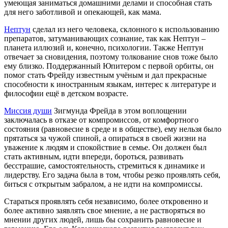
умеющая заниматься домашними делами и способная стать
для него заботливой и опекающей, как мама.
Нептун
сделал из него человека, склонного к использованию
препаратов, затуманивающих сознание, так как Нептун –
планета иллюзий и, конечно, психологии. Также Нептун
отвечает за сновидения, поэтому толкование снов тоже было
ему близко. Поддержанный Юпитером с первой орбиты, он
помог стать Фрейду известным учёным и дал прекрасные
способности к иностранным языкам, интерес к литературе и
философии ещё в детском возрасте.
Миссия души
Зигмунда Фрейда в этом воплощении
заключалась в отказе от компромиссов, от комфортного
состояния (равновесие в среде и в обществе), ему нельзя было
прятаться за чужой спиной, а опираться в своей жизни на
уважение к людям и спокойствие в семье. Он должен был
стать активным, идти впереди, бороться, развивать
бесстрашие, самостоятельность, стремиться к динамике и
лидерству. Его задача была в том, чтобы резко проявлять себя,
биться с открытым забралом, а не идти на компромиссы.
Стараться проявлять себя независимо, более откровенно и
более активно заявлять свое мнение, а не растворяться во
мнении других людей, лишь бы сохранить равновесие и