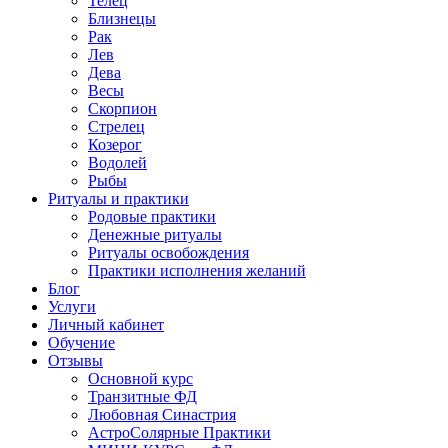
Телец
Близнецы
Рак
Лев
Дева
Весы
Скорпион
Стрелец
Козерог
Водолей
Рыбы
Ритуалы и практики
Родовые практики
Денежные ритуалы
Ритуалы освобождения
Практики исполнения желаний
Блог
Услуги
Личный кабинет
Обучение
Отзывы
Основной курс
Транзитные ФД
Любовная Синастрия
АстроСолярные Практики