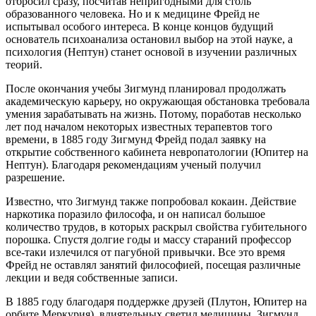
отбросил сразу, посчитав непригодными для столь
образованного человека. Но и к медицине Фрейд не
испытывал особого интереса. В конце концов будущий
основатель психоанализа остановил выбор на этой науке, а
психология (Нептун) станет основой в изучении различных
теорий.
После окончания учебы Зигмунд планировал продолжать
академическую карьеру, но окружающая обстановка требовала
умения зарабатывать на жизнь. Потому, поработав несколько
лет под началом некоторых известных терапевтов того
времени, в 1885 году Зигмунд Фрейд подал заявку на
открытие собственного кабинета невропатологии (Юпитер на
Нептун). Благодаря рекомендациям ученый получил
разрешение.
Известно, что Зигмунд также попробовал кокаин. Действие
наркотика поразило философа, и он написал большое
количество трудов, в которых раскрыл свойства губительного
порошка. Спустя долгие годы и массу стараний профессор
все-таки излечился от пагубной привычки. Все это время
Фрейд не оставлял занятий философией, посещая различные
лекции и ведя собственные записи.
В 1885 году благодаря поддержке друзей (Плутон, Юпитер на
орбите Меркурия), влиятельных светил медицины, Зигмунд