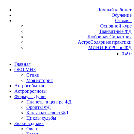
Личный кабинет
Обучение
Отзывы
Основной курс
Транзитные ФД
Любовная Синастрия
АстроСолярные практики
МИНИ-КУРС по ФД
0
₽
0
Главная
ОБО МНЕ
Стихи
Моя история
Астрособытия
Астропрогнозы
Формула Души
Планеты в центре ФД
Орбиты ФД
Как узнать свою ФД
Циклы судьбы
Знаки зодиака
Овен