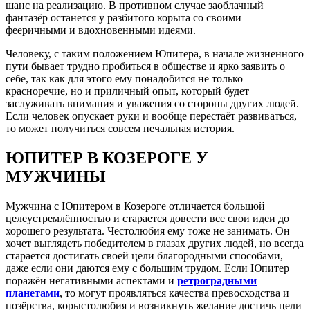
шанс на реализацию. В противном случае заоблачный
фантазёр останется у разбитого корыта со своими
фееричными и вдохновенными идеями.
Человеку, с таким положением Юпитера, в начале жизненного
пути бывает трудно пробиться в обществе и ярко заявить о
себе, так как для этого ему понадобится не только
красноречие, но и приличный опыт, который будет
заслуживать внимания и уважения со стороны других людей.
Если человек опускает руки и вообще перестаёт развиваться,
то может получиться совсем печальная история.
ЮПИТЕР В КОЗЕРОГЕ У
МУЖЧИНЫ
Мужчина с Юпитером в Козероге отличается большой
целеустремлённостью и старается довести все свои идеи до
хорошего результата. Честолюбия ему тоже не занимать. Он
хочет выглядеть победителем в глазах других людей, но всегда
старается достигать своей цели благородными способами,
даже если они даются ему с большим трудом. Если Юпитер
поражён негативными аспектами и
ретроградными
планетами
, то могут проявляться качества превосходства и
позёрства, корыстолюбия и возникнуть желание достичь цели