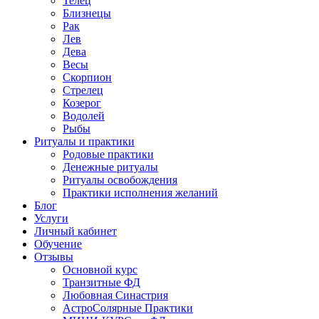
Телец
Близнецы
Рак
Лев
Дева
Весы
Скорпион
Стрелец
Козерог
Водолей
Рыбы
Ритуалы и практики
Родовые практики
Денежные ритуалы
Ритуалы освобождения
Практики исполнения желаний
Блог
Услуги
Личный кабинет
Обучение
Отзывы
Основной курс
Транзитные ФД
Любовная Синастрия
АстроСолярные Практики