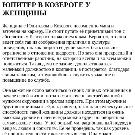
ЮПИТЕР В КОЗЕРОГЕ У
ЖЕНЩИНЫ
Женщина с Юпитером в Козероге несомненно умна и
заточена на карьеру. Не стоит путать её приветливый тон с
абсолютным благорасположением к вам. Вероятно, что она
ведёт себя так из соображения приличия и культуры
поведения, так как широта её души может быть сильно
ограничена в отношении щедрости. Но зато она прекрасный и
ответственный работник, на которого всегда и во всём можно
положиться. Такая дама не захочет довольствоваться
маленькой должностью в компании, а постарается, благодаря
своим талантам, и трудолюбию заслужить уважение и
повышение по службе.
Она может не особо заботиться о своих личных отношениях в
начале своей жизни, но зато стать очень востребованной в
мужском окружении в зрелом возрасте. При этом мужчины
будут воспринимать её, как равную, так как интеллектуальные
способности такой женщины должны находиться на очень
высоком уровне и с ней всегда можно будет поговорить на
самые разные темы. У неё острый ум, рациональный подход к
вещам, людям и событиям. Её не проведёшь, так как уровень
её проницательности также очень высок. Она может