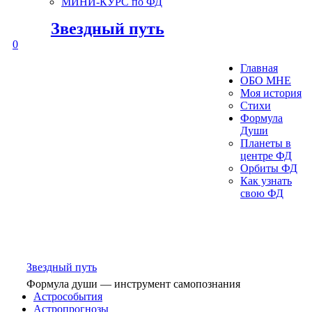
МИНИ-КУРС по ФД
Звездный путь
0
Главная
ОБО МНЕ
Моя история
Стихи
Формула
Души
Планеты в
центре ФД
Орбиты ФД
Как узнать
свою ФД
Звездный путь
Формула души — инструмент самопознания
Астрособытия
Астропрогнозы