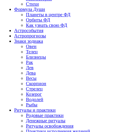
Стихи
Формула Души
Планеты в центре ФД
Орбиты ФД
Как узнать свою ФД
Астрособытия
Астропрогнозы
Знаки зодиака
Овен
Телец
Близнецы
Рак
Лев
Дева
Весы
Скорпион
Стрелец
Козерог
Водолей
Рыбы
Ритуалы и практики
Родовые практики
Денежные ритуалы
Ритуалы освобождения
Практики исполнения желаний