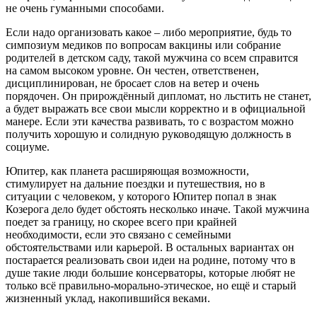
не очень гуманными способами.
Если надо организовать какое – либо мероприятие, будь то
симпозиум медиков по вопросам вакцины или собрание
родителей в детском саду, такой мужчина со всем справится
на самом высоком уровне. Он честен, ответственен,
дисциплинирован, не бросает слов на ветер и очень
порядочен. Он прирождённый дипломат, но льстить не станет,
а будет выражать все свои мысли корректно и в официальной
манере. Если эти качества развивать, то с возрастом можно
получить хорошую и солидную руководящую должность в
социуме.
Юпитер, как планета расширяющая возможности,
стимулирует на дальние поездки и путешествия, но в
ситуации с человеком, у которого Юпитер попал в знак
Козерога дело будет обстоять несколько иначе. Такой мужчина
поедет за границу, но скорее всего при крайней
необходимости, если это связано с семейными
обстоятельствами или карьерой. В остальных вариантах он
постарается реализовать свои идеи на родине, потому что в
душе такие люди большие консерваторы, которые любят не
только всё правильно-морально-этическое, но ещё и старый
жизненный уклад, накопившийся веками.