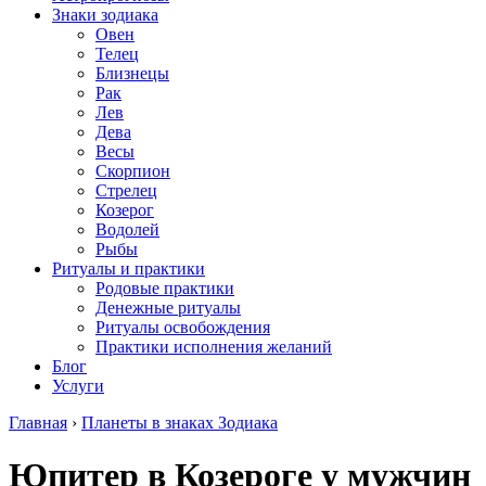
Знаки зодиака
Овен
Телец
Близнецы
Рак
Лев
Дева
Весы
Скорпион
Стрелец
Козерог
Водолей
Рыбы
Ритуалы и практики
Родовые практики
Денежные ритуалы
Ритуалы освобождения
Практики исполнения желаний
Блог
Услуги
Главная
›
Планеты в знаках Зодиака
Юпитер в Козероге у мужчин