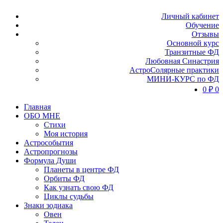
Личный кабинет
Обучение
Отзывы
Основной курс
Транзитные ФД
Любовная Синастрия
АстроСолярные практики
МИНИ-КУРС по ФД
0
₽
0
Главная
ОБО МНЕ
Стихи
Моя история
Астрособытия
Астропрогнозы
Формула Души
Планеты в центре ФД
Орбиты ФД
Как узнать свою ФД
Циклы судьбы
Знаки зодиака
Овен