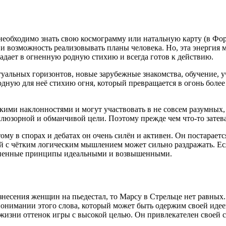
м необходимо знать свою космограмму или натальную карту (в Фо
и возможность реализовывать планы человека. Но, эта энергия м
падает в огненную родную стихию и всегда готов к действию.
уальных горизонтов, новые зарубежные знакомства, обучение, у
дную для неё стихию огня, который превращается в огонь более 
ими наклонностями и могут участвовать в не совсем разумных, с
люзорной и обманчивой цели. Поэтому прежде чем что-то затева
му в спорах и дебатах он очень силён и активен. Он постарается
дей с чётким логическим мышлением может сильно раздражать. Есл
жизненные принципы идеальными и возвышенными.
несения женщин на пьедестал, то Марсу в Стрельце нет равных. 
онимании этого слова, который может быть одержим своей идеей
в жизни оттенок игры с высокой целью. Он привлекателен своей