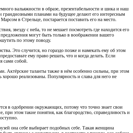
емного вальяжности в образе, презентабельности и шика и наш
ми грандиозными планами на будущее делают его интересным
 Марсом в Стрельце, постарается поставить его на место.
я, звезду с неба, то не мешает посмотреть где находится его
 предложения могут быть только в воображении вашего
ошутить по этому поводу.
ства. Это случится, но гораздо позже и намекать ему об этом
предоставьте ему право решать, что и когда делать. Если
я сами собой.
и. Актёрские таланты также в нём особенно сильны, при этом
 хорошо реализованы. Популярность и слава для него не
ется в одобрении окружающих, потому что точно знает свои
, при этом такие понятия, как благородство, справедливость и
доступно.
друзей она себе выбирает подобных себе. Такая женщина