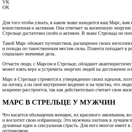
VK
OK
Для того чтобы узнать, в каком знаке находится ваш Марс, ва
воинственная и активная. Она отвечает за жизненную энергию 
Стрельце достаточно силён и активен. В знаке Стрельца он по
Такой Марс обожает путешествия, расширение своих интеллект
и походы по таинственным местам силы. Планета попадает в ро
социально значимые дела.
Отчасти люди, с Марсом в Стрельце, обладают авантюристическ
может взять верх и устремить энергию людей на достижение ил
Марс в Стрельце стремится к утверждению своих идеалов, поэто
на логику, а на своё внутреннее видение и на чувства, что лю
искренне расстроится, так как действительно считает свои 
МАРС В СТРЕЛЬЦЕ У МУЖЧИН
Что касается обольщения женщин, их красивого завоевания, воз
и восхитит свою избранницу. Это мужчина охотник в лучшем п
духовные идеи и сексуальная страсть. Для него многое имеет 
оптимизмом.