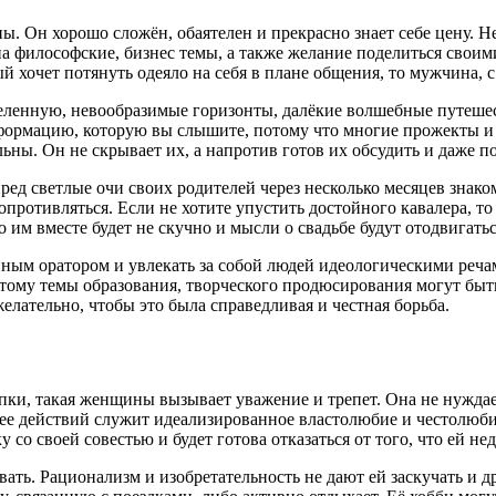
ы. Он хорошо сложён, обаятелен и прекрасно знает себе цену. Н
на философские, бизнес темы, а также желание поделиться свои
й хочет потянуть одеяло на себя в плане общения, то мужчина, с
енную, невообразимые горизонты, далёкие волшебные путешестви
нформацию, которую вы слышите, потому что многие прожекты и
ьны. Он не скрывает их, а напротив готов их обсудить и даже п
ред светлые очи своих родителей через несколько месяцев знаком
противляться. Если не хотите упустить достойного кавалера, то 
 им вместе будет не скучно и мысли о свадьбе будут отодвигатьс
ым оратором и увлекать за собой людей идеологическими речам
тому темы образования, творческого продюсирования могут быть
желательно, чтобы это была справедливая и честная борьба.
упки, такая женщины вызывает уважение и трепет. Она не нужда
ее действий служит идеализированное властолюбие и честолюбие
у со своей совестью и будет готова отказаться от того, что ей не
вать. Рационализм и изобретательность не дают ей заскучать и 