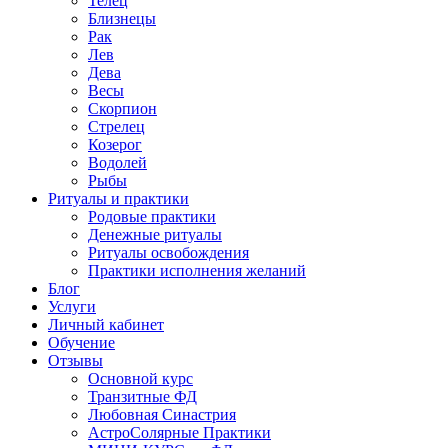
Телец
Близнецы
Рак
Лев
Дева
Весы
Скорпион
Стрелец
Козерог
Водолей
Рыбы
Ритуалы и практики
Родовые практики
Денежные ритуалы
Ритуалы освобождения
Практики исполнения желаний
Блог
Услуги
Личный кабинет
Обучение
Отзывы
Основной курс
Транзитные ФД
Любовная Синастрия
АстроСолярные Практики