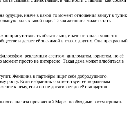
ут быть связаны с животными, в частности с такими, как собаки
на будущее, иначе в какой-то момент отношения зайдут в тупик
большую роль в такой паре. Такая женщина может стать
но присутствовать обязательно, иначе от запала мало что
бществе и делает её значимой в глазах других. Она прекрасный
 философом, рекламным агентом, дипломатом, юристом, но её
о момент просто не интересно. Такая дама может влюбиться в
уступит. Женщина в партнёры ищет себе добродушного,
ому росту. Если избранник соответствует её моральным
ение к нему, если он не дотягивает до её стандартов
ального анализа проявлений Марса необходимо рассматривать