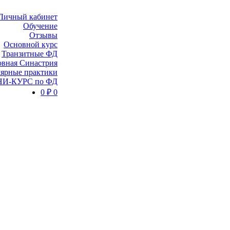
Личный кабинет
Обучение
Отзывы
Основной курс
Транзитные ФД
вная Синастрия
ярные практики
И-КУРС по ФД
0
₽
0