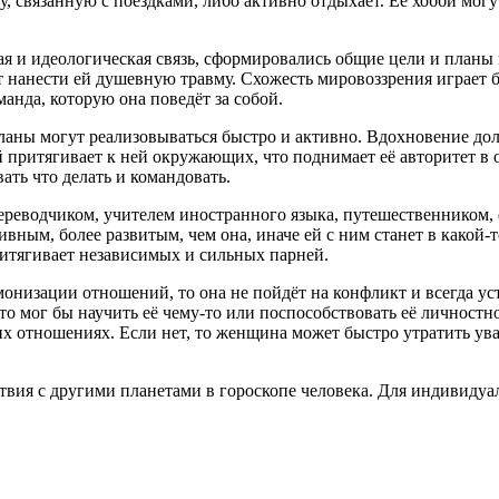
ту, связанную с поездками, либо активно отдыхает. Её хобби мог
я и идеологическая связь, сформировались общие цели и планы 
т нанести ей душевную травму. Схожесть мировоззрения играет 
анда, которую она поведёт за собой.
ланы могут реализовываться быстро и активно. Вдохновение долж
 притягивает к ней окружающих, что поднимает её авторитет в о
ать что делать и командовать.
ереводчиком, учителем иностранного языка, путешественником,
ным, более развитым, чем она, иначе ей с ним станет в какой-т
ритягивает независимых и сильных парней.
армонизации отношений, то она не пойдёт на конфликт и всегда 
то мог бы научить её чему-то или поспособствовать её личностн
х отношениях. Если нет, то женщина может быстро утратить уваж
ствия с другими планетами в гороскопе человека. Для индивиду