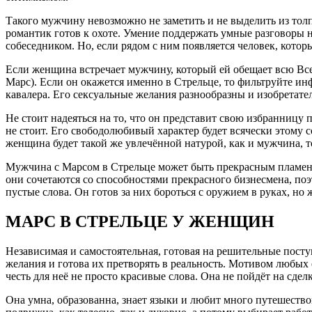
Такого мужчину невозможно не заметить и не выделить из толп
романтик готов к охоте. Умение поддержать умные разговоры 
собеседником. Но, если рядом с ним появляется человек, которы
Если женщина встречает мужчину, который ей обещает всю Всел
Марс). Если он окажется именно в Стрельце, то фильтруйте и
кавалера. Его сексуальные желания разнообразны и изобретател
Не стоит надеяться на то, что он представит свою избранницу п
не стоит. Его свободолюбивый характер будет всячески этому со
женщина будет такой же увлечённой натурой, как и мужчина, то
Мужчина с Марсом в Стрельце может быть прекрасным пламенн
они сочетаются со способностями прекрасного бизнесмена, поэ
пустые слова. Он готов за них бороться с оружием в руках, но 
МАРС В СТРЕЛЬЦЕ У ЖЕНЩИН
Независимая и самостоятельная, готовая на решительные пост
желания и готова их претворять в реальность. Мотивом любых 
честь для неё не просто красивые слова. Она не пойдёт на сделк
Она умна, образованна, знает языки и любит много путешество