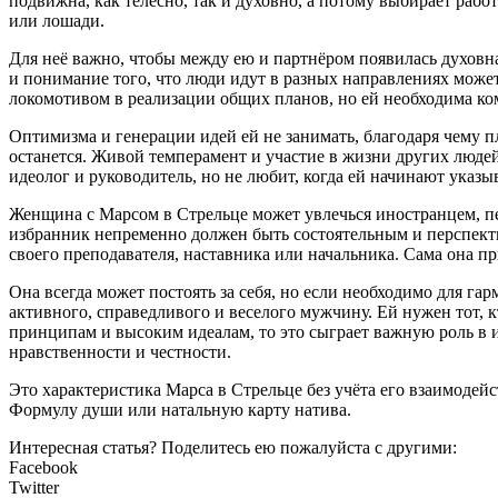
подвижна, как телесно, так и духовно, а потому выбирает рабо
или лошади.
Для неё важно, чтобы между ею и партнёром появилась духовна
и понимание того, что люди идут в разных направлениях може
локомотивом в реализации общих планов, но ей необходима ком
Оптимизма и генерации идей ей не занимать, благодаря чему п
останется. Живой темперамент и участие в жизни других людей
идеолог и руководитель, но не любит, когда ей начинают указыв
Женщина с Марсом в Стрельце может увлечься иностранцем, п
избранник непременно должен быть состоятельным и перспектив
своего преподавателя, наставника или начальника. Сама она п
Она всегда может постоять за себя, но если необходимо для г
активного, справедливого и веселого мужчину. Ей нужен тот, к
принципам и высоким идеалам, то это сыграет важную роль в и
нравственности и честности.
Это характеристика Марса в Стрельце без учёта его взаимодей
Формулу души или натальную карту натива.
Интересная статья? Поделитесь ею пожалуйста с другими:
Facebook
Twitter