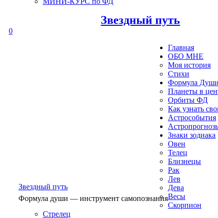
МИНИ-КУРС по ФД
Звездный путь
0
Главная
ОБО МНЕ
Моя история
Стихи
Формула Душ
Планеты в це
Орбиты ФД
Как узнать св
Астрособытия
Астропрогноз
Знаки зодиака
Овен
Телец
Близнецы
Рак
Лев
Звездный путь
Дева
Весы
Формула души — инструмент самопознания
Скорпион
Стрелец