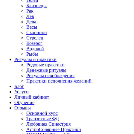
Телец
Близнецы
Рак
Лев
Дева
Весы
Скорпион
Стрелец
Козерог
Водолей
Рыбы
Ритуалы и практики
Родовые практики
Денежные ритуалы
Ритуалы освобождения
Практики исполнения желаний
Блог
Услуги
Личный кабинет
Обучение
Отзывы
Основной курс
Транзитные ФД
Любовная Синастрия
АстроСолярные Практики