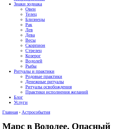
Знаки зодиака
Овен
Телец
Близнецы
Рак
Лев
Дева
Весы
Скорпион
Стрелец
Козерог
Водолей
Рыбы
Ритуалы и практики
Родовые практики
Денежные ритуалы
Ритуалы освобождения
Практики исполнения желаний
Блог
Услуги
Главная
›
Астрособытия
Марс в Водолее. Опасный