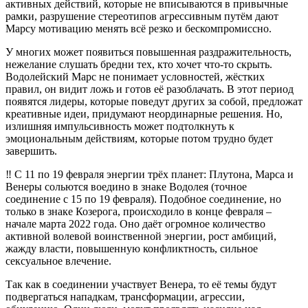
активных действий, которые не вписываются в привычные
рамки, разрушение стереотипов агрессивным путём дают
Марсу мотивацию менять всё резко и бескомпромиссно.
У многих может появиться повышенная раздражительность,
нежелание слушать бредни тех, кто хочет что-то скрыть.
Водолейский Марс не понимает условностей, жёстких
правил, он видит ложь и готов её разоблачать. В этот период
появятся лидеры, которые поведут других за собой, предложат
креативные идеи, придумают неординарные решения. Но,
излишняя импульсивность может подтолкнуть к
эмоциональным действиям, которые потом трудно будет
завершить.
‼️ С 11 по 19 февраля энергии трёх планет: Плутона, Марса и
Венеры сольются воедино в знаке Водолея (точное
соединение с 15 по 19 февраля). Подобное соединение, но
только в знаке Козерога, происходило в конце февраля –
начале марта 2022 года. Оно даёт огромное количество
активной волевой воинственной энергии, рост амбиций,
жажду власти, повышенную конфликтность, сильное
сексуальное влечение.
Так как в соединении участвует Венера, то её темы будут
подвергаться нападкам, трансформации, агрессии,