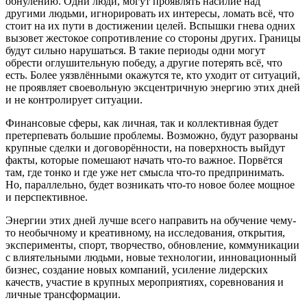
обнулению. Одни люди, могут проявлять насилие над
другими людьми, игнорировать их интересы, ломать всё, что
стоит на их пути в достижении целей. Вспышки гнева одних
вызовет жестокое сопротивление со стороны других. Границы
будут сильно нарушаться. В такие периоды одни могут
обрести оглушительную победу, а другие потерять всё, что
есть. Более уязвлёнными окажутся те, кто уходит от ситуаций,
не проявляет своевольную эксцентричную энергию этих дней
и не контролирует ситуации.
Финансовые сферы, как личная, так и коллективная будет
претерпевать большие проблемы. Возможно, будут разорваны
крупные сделки и договорённости, на поверхность выйдут
факты, которые помешают начать что-то важное. Порвётся
там, где тонко и где уже нет смысла что-то предпринимать.
Но, параллельно, будет возникать что-то новое более мощное
и перспективное.
Энергии этих дней лучше всего направить на обучение чему-
то необычному и креативному, на исследования, открытия,
эксперименты, спорт, творчество, обновление, коммуникации
с влиятельными людьми, новые технологии, инновационный
бизнес, создание новых компаний, усиление лидерских
качеств, участие в крупных мероприятиях, соревнования и
личные трансформации.