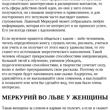
подсознательно заинтересован в расширении контактов, то
есть сферы действия своей идеи, но они у него плохо
получаются, он слишком энергичен и прямолинеен, и для
посторонних его энтузиазм часто выглядит наивно-
глуповатым. Львиный Меркурий может отбрасывать любую
информацию, которая его не интересует и не приносит успех.
Его ум всегда связан с вдохновением.
Если мужчине нравится общаться с каким – либо человеком,
читать определённую книгу, слушать песни, рисовать, учиться
или учить и он получает от этого массу удовольствия, то это
станет его источником энергетического наполнения. Такой
человек обладает прекрасными способностями импровизации,
большой тягой к обучению, умением убеждать,
педагогическими способностями, в творчестве сочетает силу,
волю и любит приукрашивать свои рассказы. Поэтому если
его истории будут напоминать вам сказки Андерсена, не
удивляйтесь и не высказывайте свои сомнения, а выслушайте
и похвалите или хотя бы сделайте вид, что вам было очень
интересно.
МЕРКУРИЙ ВО ЛЬВЕ У ЖЕНЩИНЫ
Такая женщина за словом в карман не полезет, а если и скажет