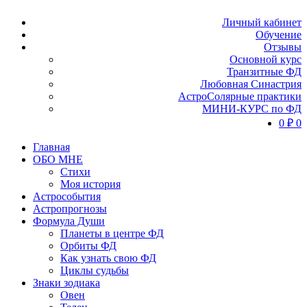
Личный кабинет
Обучение
Отзывы
Основной курс
Транзитные ФД
Любовная Синастрия
АстроСолярные практики
МИНИ-КУРС по ФД
0
₽
0
Главная
ОБО МНЕ
Стихи
Моя история
Астрособытия
Астропрогнозы
Формула Души
Планеты в центре ФД
Орбиты ФД
Как узнать свою ФД
Циклы судьбы
Знаки зодиака
Овен