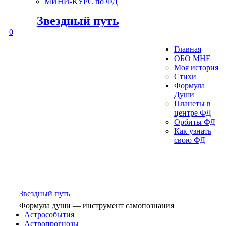
МИНИ-КУРС по ФД
Звездный путь
0
Главная
ОБО МНЕ
Моя история
Стихи
Формула
Души
Планеты в
центре ФД
Орбиты ФД
Как узнать
свою ФД
Звездный путь
Формула души — инструмент самопознания
Астрособытия
Астропрогнозы