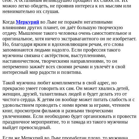
себе. А остальным великодушно прощают их слабости. Их
можно легко обидеть, не проявив интереса к их мыслям или
невнимательно их слушая.
Когда
Меркурий
во Льве не поражён негативными
влияниями других планет, он даёт большую творческую
отдачу. Мышление такого человека очень самостоятельное и
оригинальное, хотя ничего экстравагантного он не изобретает.
Но, благодаря ярким и вдохновляющим речам, его слова
запоминаются людьми надолго. Если профессия такого
мужчины связана с актёрством, выступлениями,
наставничеством, творческими направлениями, то он
непременно зажжёт всех своими речами и увлечёт в свой
интересный мир радости и позитива.
Такой мужчина любит комплименты в свой адрес, но
прекрасно умеет говорить их сам. Он может хвались детей,
женщин, друзей, талантливых людей и будет делать это от
чистого сердца. К детям он вообще может питать слабость и с
удовольствием проводить с ними время за играми, чтением
книг, просмотром фильмов и разными творческими
увлечениями. Если необходимо будет организовать и провести
праздничное мероприятие, то и тамада из такого мужчины
выйдет превосходный.
Если же Меркурий во Льве проработан плохо, то мужчина