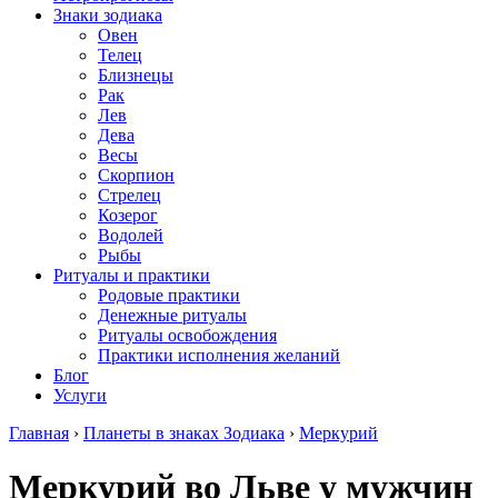
Знаки зодиака
Овен
Телец
Близнецы
Рак
Лев
Дева
Весы
Скорпион
Стрелец
Козерог
Водолей
Рыбы
Ритуалы и практики
Родовые практики
Денежные ритуалы
Ритуалы освобождения
Практики исполнения желаний
Блог
Услуги
Главная
›
Планеты в знаках Зодиака
›
Меркурий
Меркурий во Льве у мужчин