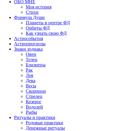
ОБО МНЕ
Моя история
Стихи
Формула Души
Планеты в центре ФД
Орбиты ФД
Как узнать свою ФД
Астрособытия
Астропрогнозы
Знаки зодиака
Овен
Телец
Близнецы
Рак
Лев
Дева
Весы
Скорпион
Стрелец
Козерог
Водолей
Рыбы
Ритуалы и практики
Родовые практики
Денежные ритуалы