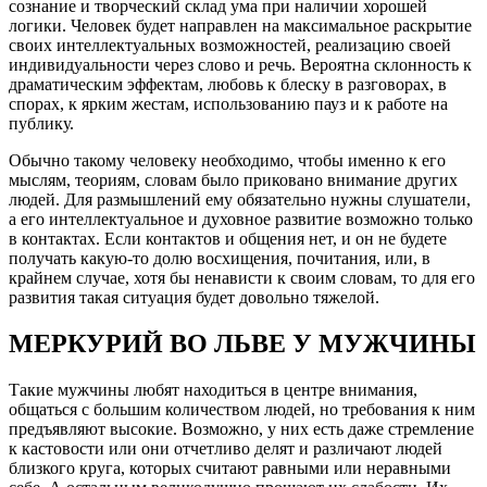
сознание и творческий склад ума при наличии хорошей
логики. Человек будет направлен на максимальное раскрытие
своих интеллектуальных возможностей, реализацию своей
индивидуальности через слово и речь. Вероятна склонность к
драматическим эффектам, любовь к блеску в разговорах, в
спорах, к ярким жестам, использованию пауз и к работе на
публику.
Обычно такому человеку необходимо, чтобы именно к его
мыслям, теориям, словам было приковано внимание других
людей. Для размышлений ему обязательно нужны слушатели,
а его интеллектуальное и духовное развитие возможно только
в контактах. Если контактов и общения нет, и он не будете
получать какую-то долю восхищения, почитания, или, в
крайнем случае, хотя бы ненависти к своим словам, то для его
развития такая ситуация будет довольно тяжелой.
МЕРКУРИЙ ВО ЛЬВЕ У МУЖЧИНЫ
Такие мужчины любят находиться в центре внимания,
общаться с большим количеством людей, но требования к ним
предъявляют высокие. Возможно, у них есть даже стремление
к кастовости или они отчетливо делят и различают людей
близкого круга, которых считают равными или неравными