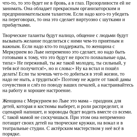
что-то, то это будет не в бровь, а в глаз. Прозорливости ей не
занимать. Она обладает прекрасным организаторским и
предпринимательским талантом. Если надо кого-то убедить
на переговорах, то она это сделает виртуозно с шутками и
прибаутками.
Творческие таланты будут налицо, общение с людьми будут
вызывать желание поделиться с ними чем-то приятным и
важным. Если надо кто-то поддержать, то женщина с
Меркурием во Льве непременно это сделает, но надо быть
готовыми к тому, что это будут не просто похвальные оды,
типа:» Не переживай, ты же такой молодец, ты сильный, у
тебя всё получится!», но и слова:» Ну ка встал и пошёл
делать! Если ты хочешь чего-то добиться в этой жизни, то
надо не ныть, а трудиться!» Поэтому не ждите от такой дамы
сочувствия и слёз по поводу ваших печалей, а настраивайтесь
на работу и хорошее настроение.
Женщина с Меркурием во Льве это мама – праздник для
детей, которая и костюмы выберет, и роли распределит, и
сценарий напишет, и хороводы будет водить вместе со всеми.
С такой мамой не соскучишься. При этом она непременно
потащит своих детей на творческие кружки, на вокал и в
театральные студии. С актёрским мастерством у неё всё в
порядке.