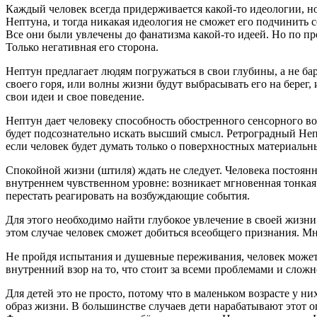
Каждый человек всегда придерживается какой-то идеологии, но
Нептуна, и тогда никакая идеология не сможет его подчинить с
Все они были увлечены до фанатизма какой-то идеей. Но по п
Только негативная его сторона.
Нептун предлагает людям погружаться в свои глубины, а не бар
своего горя, или волны жизни будут выбрасывать его на берег,
свои идеи и свое поведение.
Нептун дает человеку способность обостренного сенсорного в
будет подсознательно искать высший смысл. Ретроградный Неп
если человек будет думать только о поверхностных материальн
Спокойной жизни (штиля) ждать не следует. Человека постоянно
внутреннем чувственном уровне: возникает мгновенная тонкая 
перестать реагировать на возбуждающие события.
Для этого необходимо найти глубокое увлечение в своей жизни.
этом случае человек сможет добиться всеобщего признания. М
Не пройдя испытания и душевные переживания, человек может п
внутренний взор на то, что стоит за всеми проблемами и слож
Для детей это не просто, потому что в маленьком возрасте у н
образ жизни. В большинстве случаев дети нарабатывают этот о