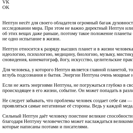
VK
OK
Нептун несёт для своего обладателя огромный багаж духовности
исследовании мира. При этом не важно директный Нептун или 
об этих вещах даже раньше, поэтому такое положение планеты с
не одно испытание в жизни.
Нептун относится к разряду высших планет и в жизни человека 
идеологию, психологию, медицину, биологию, музыку, мистику
сновидения, кинематограф, йогу, искусство, целительские практ
Для человека, у которого Нептун является главной планетой, 
вглубь подсознания и бытия. Энергии Нептуна очень мощные и 
Если не жить энергиями Нептуна, не погружаться глубоко в св
происходящее в его жизни, событие. Он может попадать в разл
Не следует забывать, что проблемы человек создает себе сам
проявляться самые негативные её стороны. Ведь у каждой меда
Сильный Нептун даёт человеку поистине великие способности, 
благодаря Нептуну человечество может наслаждаться великими
которые написаны поэтами и писателями.