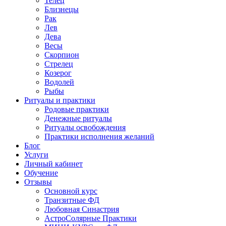
Телец
Близнецы
Рак
Лев
Дева
Весы
Скорпион
Стрелец
Козерог
Водолей
Рыбы
Ритуалы и практики
Родовые практики
Денежные ритуалы
Ритуалы освобождения
Практики исполнения желаний
Блог
Услуги
Личный кабинет
Обучение
Отзывы
Основной курс
Транзитные ФД
Любовная Синастрия
АстроСолярные Практики