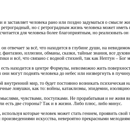
 и заставляет человека рано или поздно задуматься о смысле жи
ретроградный, но с ретроградным жизнь человека может иметь 
читается для человека более благоприятным, но реализовать он 
он отвечает за всё, что находится в глубине души, на невидимо
, фантазию, иллюзии, обманы, сказки, тайные знания, все духо
ики и всё, что связано с водной стихией, так как Нептун – Бог 
то есть находится в центре Формулы, невозможно жить поверхно
они могут поднять человека до небес или низвергнуть в пучину,
ой внутренний мир, то будет постоянно возникать психическая на
ичные ловушки, как то: войны, катаклизмы, эпидемии, изоляцию
 — мыслями, чувствами, поступками. Не прорабатывая и не живя
ли есть две стороны? Так и в жизни. Либо плюс, либо минус.
используя которые человек может стать гением, проявить свой 
 произведениями искусства, невероятно прекрасными мелодиями,