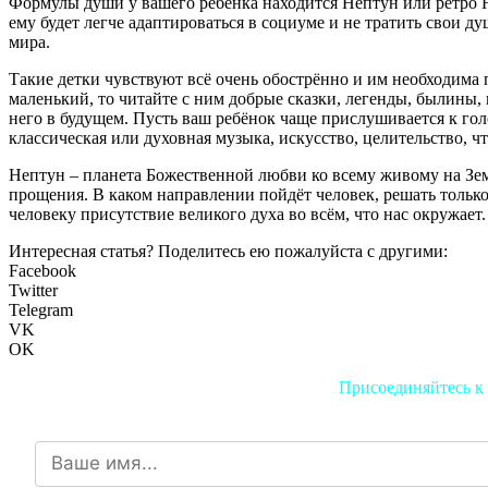
Формулы души у вашего ребёнка находится Нептун или ретро Н
ему будет легче адаптироваться в социуме и не тратить свои 
мира.
Такие детки чувствуют всё очень обострённо и им необходима
маленький, то читайте с ним добрые сказки, легенды, былины,
него в будущем. Пусть ваш ребёнок чаще прислушивается к го
классическая или духовная музыка, искусство, целительство, ч
Нептун – планета Божественной любви ко всему живому на Зем
прощения. В каком направлении пойдёт человек, решать тольк
человеку присутствие великого духа во всём, что нас окружает.
Интересная статья? Поделитесь ею пожалуйста с другими:
Facebook
Twitter
Telegram
VK
OK
Присоединяйтесь к 