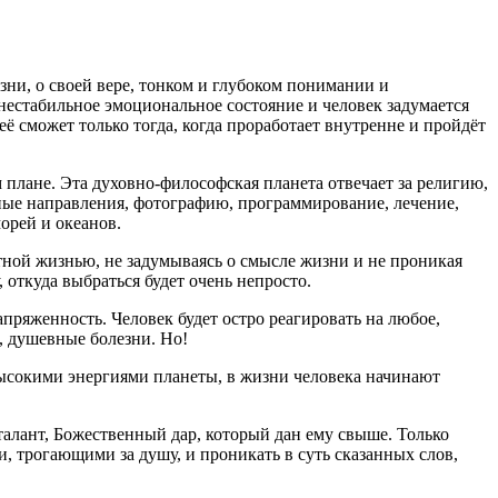
зни, о своей вере, тонком и глубоком понимании и
нестабильное эмоциональное состояние и человек задумается
её сможет только тогда, когда проработает внутренне и пройдёт
м плане. Эта духовно-философская планета отвечает за религию,
вные направления, фотографию, программирование, лечение,
морей и океанов.
стной жизнью, не задумываясь о смысле жизни и не проникая
 откуда выбраться будет очень непросто.
пряженность. Человек будет остро реагировать на любое,
, душевные болезни. Но!
 высокими энергиями планеты, в жизни человека начинают
талант, Божественный дар, который дан ему свыше. Только
 трогающими за душу, и проникать в суть сказанных слов,