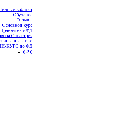
Личный кабинет
Обучение
Отзывы
Основной курс
Транзитные ФД
вная Синастрия
ярные практики
И-КУРС по ФД
0
₽
0