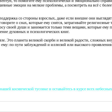
ептун, то помогите ему психологически и эмоционально справит
душевные эмоции на мелкие проблемы, а посмотреть на всё с бол
 поддержка со стороны взрослых, даже если внешне они выглядя
 говорите о снах, которые ему снятся, затрагивайте религиозные
лосу своей души и занимается только теми вещами, которые ему
тение духовных и психологических книг.
ле. Это планета великой скорби и великой радости, сложных вн
о ему: по пути заблуждений и иллюзий или высокого проявления
нашей космической тусовке и оставайтесь в курсе всех небесных