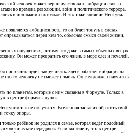
орческий человек может верно чувствовать вибрации своего
 атаки во времена революций, войн и политического террора.
пались в понимании потомков. И это тоже влияние Нептуна.
е появляется амбициозность, то он будет тонуть в слезах
дет оправдываться перед кем-то, объясняя смысл своей жизни,
вственных ощущениях, потому что даже в самых обычных вещах
зяину. Он может превратить его жизнь в море слёз и печалей,
ебя постоянно будет накручивать. Здесь работает вибрация на
ае никто человеку не сможет помочь. Он сам должен научиться
ть по планетам, которые с ним связаны в Формуле. Только в
тун в центре формулы души.
ептуном так не получится. Вселенная заставит обратить свой
ти точку опоры.
и только ребёнок не родился в семье, которая ведёт подобный
ихологические передряги. Если вы знаете, что в центре