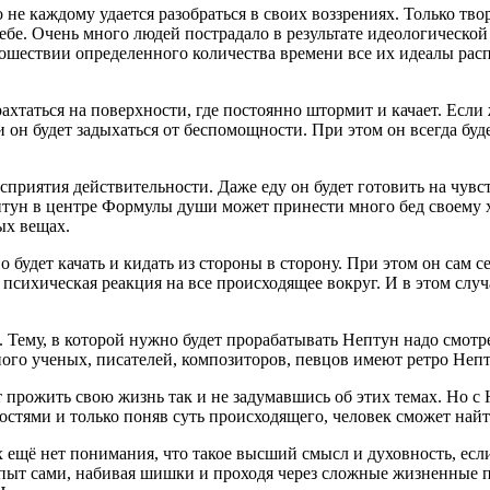
 не каждому удается разобраться в своих воззрениях. Только тв
ебе. Очень много людей пострадало в результате идеологической
рошествии определенного количества времени все их идеалы рас
ахтаться на поверхности, где постоянно штормит и качает. Если ж
 и он будет задыхаться от беспомощности. При этом он всегда бу
осприятия действительности. Даже еду он будет готовить на чу
тун в центре Формулы души может принести много бед своему хо
ых вещах.
 будет качать и кидать из стороны в сторону. При этом он сам с
психическая реакция на все происходящее вокруг. И в этом случ
 Тему, в которой нужно будет прорабатывать Нептун надо смотре
ного ученых, писателей, композиторов, певцов имеют ретро Неп
рожить свою жизнь так и не задумавшись об этих темах. Но с Н
ностями и только поняв суть происходящего, человек сможет най
их ещё нет понимания, что такое высший смысл и духовность, есл
пыт сами, набивая шишки и проходя через сложные жизненные пс