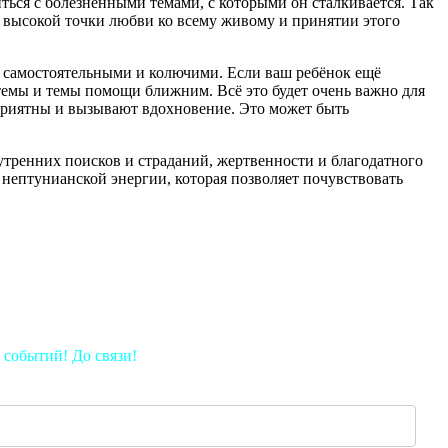
ься с болезненными темами, с которыми он сталкивается. Так
ее высокой точки любви ко всему живому и принятии этого
т самостоятельными и колючими. Если ваш ребёнок ещё
 темы и темы помощи ближним. Всё это будет очень важно для
 приятны и вызывают вдохновение. Это может быть
утренних поисков и страданий, жертвенности и благодатного
 нептунианской энергии, которая позволяет почувствовать
 событий! До связи!