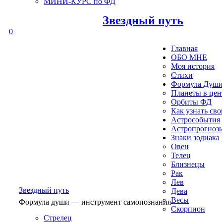
МИНИ-КУРС по ФД
Звездный путь
0
Главная
ОБО МНЕ
Моя история
Стихи
Формула Душ
Планеты в це
Орбиты ФД
Как узнать св
Астрособытия
Астропрогноз
Знаки зодиака
Овен
Телец
Близнецы
Рак
Лев
Звездный путь
Дева
Весы
Формула души — инструмент самопознания
Скорпион
Стрелец