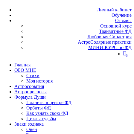
Личный кабинет
Обучение
Отзывы
Основной курс
Транзитные ФД
Любовная Синастрия
АстроСолярные практики
МИНИ-КУРС по ФД
0
Главная
ОБО МНЕ
Стихи
Моя история
Астрособытия
Астропрогнозы
Формула Души
Планеты в центре ФД
Орбиты ФД
Как узнать свою ФД
Циклы судьбы
Знаки зодиака
Овен