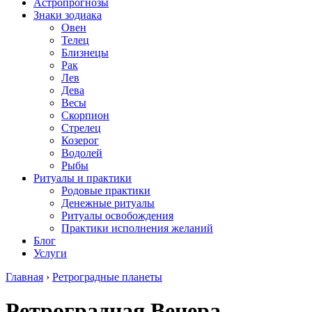
Астропрогнозы
Знаки зодиака
Овен
Телец
Близнецы
Рак
Лев
Дева
Весы
Скорпион
Стрелец
Козерог
Водолей
Рыбы
Ритуалы и практики
Родовые практики
Денежные ритуалы
Ритуалы освобождения
Практики исполнения желаний
Блог
Услуги
Главная
›
Ретроградные планеты
Ретроградная Венера