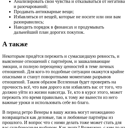
Анализировать свои чувства и отказываться от негатива
и разочарований;
Продавать антикварные вещи;
Избавляться от вещей, которые не носите или они вам
разонравились;
Наводить порядок в финансах и продумывать
дальнейший план дорогих покупок.
А также
Некоторым придётся пережить и сумасшедшую ревность, и
выяснение отношений с партнёром, и зашкаливающие
эмоции, и полную переоценку ценностей в теме личных
отношений. Для кого-то подобные ситуации окажутся крайне
опасными и станут поворотными моментами разрывов
отношений. Таким образом Вселенная будет проверять на
прочность всё, что вам дорого или избавлять вас от того, что
должно уйти из жизни навсегда. Те, кто в курсе этого, может
пережить это время правильно, к тому же вынести из него
важные уроки и использовать себе во благо.
В период ретро Венеры в вашу жизнь могут неожиданно
возвращаться как деловые, так и любовные партнёры из
прошлого. И вопрос что с ними делать тоже может стать для
вас судьбоносным выбором. Как знать? Возможно, с кем-то из