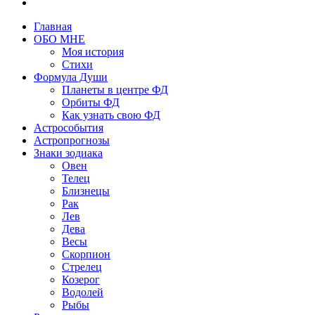
Главная
ОБО МНЕ
Моя история
Стихи
Формула Души
Планеты в центре ФД
Орбиты ФД
Как узнать свою ФД
Астрособытия
Астропрогнозы
Знаки зодиака
Овен
Телец
Близнецы
Рак
Лев
Дева
Весы
Скорпион
Стрелец
Козерог
Водолей
Рыбы