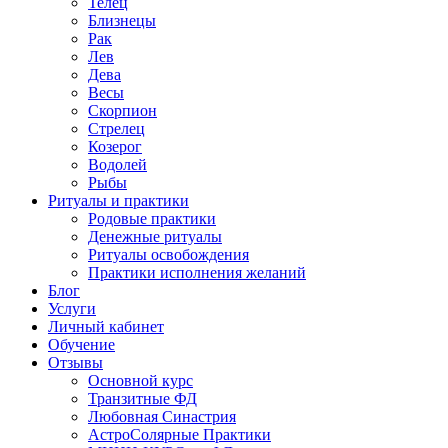
Телец
Близнецы
Рак
Лев
Дева
Весы
Скорпион
Стрелец
Козерог
Водолей
Рыбы
Ритуалы и практики
Родовые практики
Денежные ритуалы
Ритуалы освобождения
Практики исполнения желаний
Блог
Услуги
Личный кабинет
Обучение
Отзывы
Основной курс
Транзитные ФД
Любовная Синастрия
АстроСолярные Практики