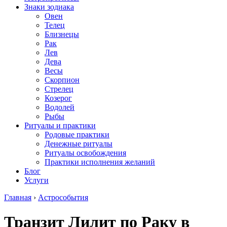
Знаки зодиака
Овен
Телец
Близнецы
Рак
Лев
Дева
Весы
Скорпион
Стрелец
Козерог
Водолей
Рыбы
Ритуалы и практики
Родовые практики
Денежные ритуалы
Ритуалы освобождения
Практики исполнения желаний
Блог
Услуги
Главная
›
Астрособытия
Транзит Лилит по Раку в