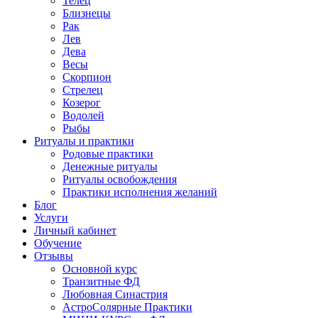
Телец
Близнецы
Рак
Лев
Дева
Весы
Скорпион
Стрелец
Козерог
Водолей
Рыбы
Ритуалы и практики
Родовые практики
Денежные ритуалы
Ритуалы освобождения
Практики исполнения желаний
Блог
Услуги
Личный кабинет
Обучение
Отзывы
Основной курс
Транзитные ФД
Любовная Синастрия
АстроСолярные Практики