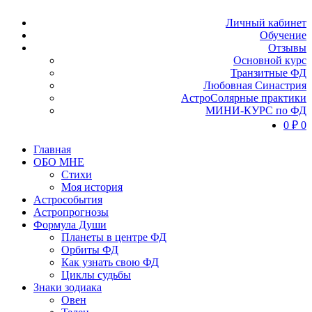
Личный кабинет
Обучение
Отзывы
Основной курс
Транзитные ФД
Любовная Синастрия
АстроСолярные практики
МИНИ-КУРС по ФД
0
₽
0
Главная
ОБО МНЕ
Стихи
Моя история
Астрособытия
Астропрогнозы
Формула Души
Планеты в центре ФД
Орбиты ФД
Как узнать свою ФД
Циклы судьбы
Знаки зодиака
Овен