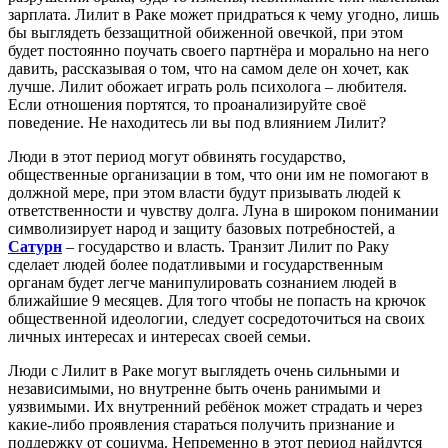
зарплата. Лилит в Раке может придраться к чему угодно, лишь
бы выглядеть беззащитной обиженной овечкой, при этом
будет постоянно поучать своего партнёра и морально на него
давить, рассказывая о том, что на самом деле он хочет, как
лучше. Лилит обожает играть роль психолога – любителя.
Если отношения портятся, то проанализируйте своё
поведение. Не находитесь ли вы под влиянием Лилит?
Люди в этот период могут обвинять государство,
общественные организации в том, что они им не помогают в
должной мере, при этом власти будут призывать людей к
ответственности и чувству долга. Луна в широком понимании
символизирует народ и защиту базовых потребностей, а
Сатурн
– государство и власть. Транзит Лилит по Раку
сделает людей более податливыми и государственным
органам будет легче манипулировать сознанием людей в
ближайшие 9 месяцев. Для того чтобы не попасть на крючок
общественной идеологии, следует сосредоточиться на своих
личных интересах и интересах своей семьи.
Люди с Лилит в Раке могут выглядеть очень сильными и
независимыми, но внутренне быть очень ранимыми и
уязвимыми. Их внутренний ребёнок может страдать и через
какие-либо проявления стараться получить признание и
поддержку от социума. Непременно в этот период найдутся