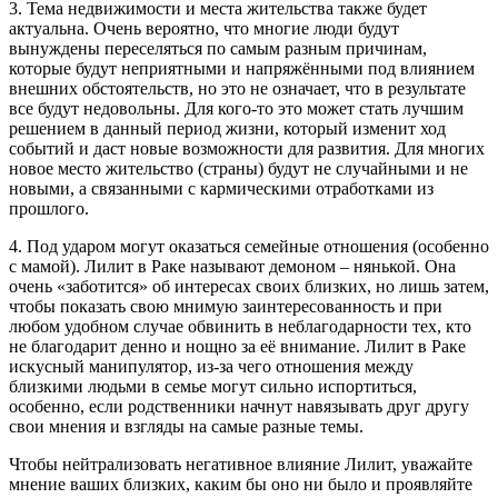
3. Тема недвижимости и места жительства также будет
актуальна. Очень вероятно, что многие люди будут
вынуждены переселяться по самым разным причинам,
которые будут неприятными и напряжёнными под влиянием
внешних обстоятельств, но это не означает, что в результате
все будут недовольны. Для кого-то это может стать лучшим
решением в данный период жизни, который изменит ход
событий и даст новые возможности для развития. Для многих
новое место жительство (страны) будут не случайными и не
новыми, а связанными с кармическими отработками из
прошлого.
4. Под ударом могут оказаться семейные отношения (особенно
с мамой). Лилит в Раке называют демоном – нянькой. Она
очень «заботится» об интересах своих близких, но лишь затем,
чтобы показать свою мнимую заинтересованность и при
любом удобном случае обвинить в неблагодарности тех, кто
не благодарит денно и нощно за её внимание. Лилит в Раке
искусный манипулятор, из-за чего отношения между
близкими людьми в семье могут сильно испортиться,
особенно, если родственники начнут навязывать друг другу
свои мнения и взгляды на самые разные темы.
Чтобы нейтрализовать негативное влияние Лилит, уважайте
мнение ваших близких, каким бы оно ни было и проявляйте