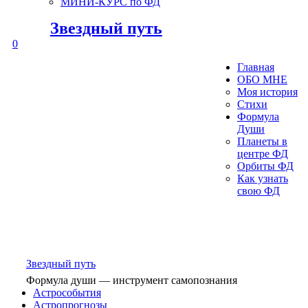
МИНИ-КУРС по ФД
Звездный путь
0
Главная
ОБО МНЕ
Моя история
Стихи
Формула
Души
Планеты в
центре ФД
Орбиты ФД
Как узнать
свою ФД
Звездный путь
Формула души — инструмент самопознания
Астрособытия
Астропрогнозы