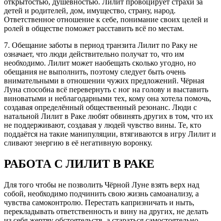
открытостью, душевностью. Лилит провоцирует страхи за
детей и родителей, дом, имущество, страну, народ.
Ответственное отношение к себе, понимание своих целей и
ролей в обществе поможет расставить всё по местам.
7. Обещание заботы в период транзита Лилит по Раку не
означает, что люди действительно получат то, что им
необходимо. Лилит может наобещать сколько угодно, но
обещания не выполнить, поэтому следует быть очень
внимательными в отношении чужих предложений. Чёрная
Луна способна всё перевернуть с ног на голову и выставить
виноватыми и неблагодарными тех, кому она хотела помочь,
создавая определённый общественный резонанс. Люди с
натальной Лилит в Раке любят обвинять других в том, что их
не поддерживают, создавая у людей чувство вины. Те, кто
поддаётся на такие манипуляции, втягиваются в игру Лилит и
сливают энергию в её негативную воронку.
РАБОТА С ЛИЛИТ В РАКЕ
Для того чтобы не позволить Чёрной Луне взять верх над
собой, необходимо подчинить свою жизнь самоанализу, а
чувства самоконтролю. Перестать капризничать и ныть,
перекладывать ответственность и вину на других, не делать
из себя жертву обстоятельств, а стараться самостоятельно