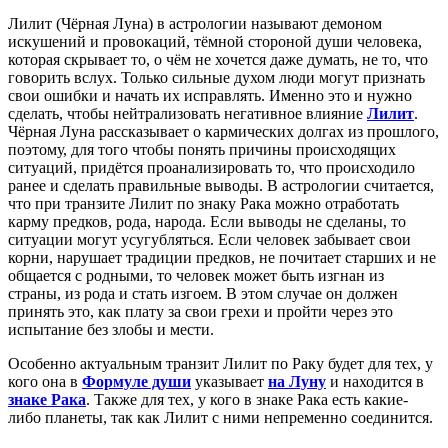
Лилит (Чёрная Луна) в астрологии называют демоном
искушений и провокаций, тёмной стороной души человека,
которая скрывает то, о чём не хочется даже думать, не то, что
говорить вслух. Только сильные духом люди могут признать
свои ошибки и начать их исправлять. Именно это и нужно
сделать, чтобы нейтрализовать негативное влияние
Лилит
.
Чёрная Луна рассказывает о кармических долгах из прошлого,
поэтому, для того чтобы понять причины происходящих
ситуаций, придётся проанализировать то, что происходило
ранее и сделать правильные выводы. В астрологии считается,
что при транзите Лилит по знаку Рака можно отработать
карму предков, рода, народа. Если выводы не сделаны, то
ситуации могут усугубляться. Если человек забывает свои
корни, нарушает традиции предков, не почитает старших и не
общается с родными, то человек может быть изгнан из
страны, из рода и стать изгоем. В этом случае он должен
принять это, как плату за свои грехи и пройти через это
испытание без злобы и мести.
Особенно актуальным транзит Лилит по Раку будет для тех, у
кого она в
Формуле души
указывает
на Луну
и находится в
знаке Рака
. Также для тех, у кого в знаке Рака есть какие-
либо планеты, так как Лилит с ними непременно соединится.