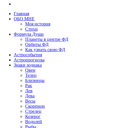
Главная
ОБО МНЕ
Моя история
Стихи
Формула Души
Планеты в центре ФД
Орбиты ФД
Как узнать свою ФД
Астрособытия
Астропрогнозы
Знаки зодиака
Овен
Телец
Близнецы
Рак
Лев
Дева
Весы
Скорпион
Стрелец
Козерог
Водолей
Рыбы