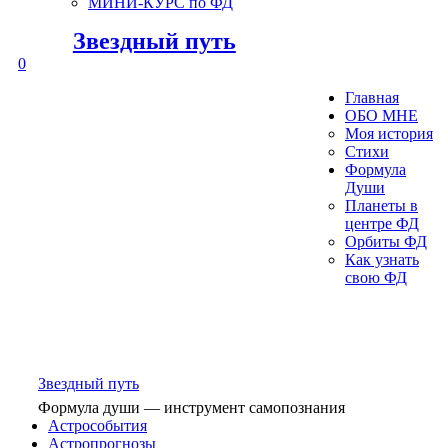
МИНИ-КУРС по ФД
Звездный путь
0
Главная
ОБО МНЕ
Моя история
Стихи
Формула
Души
Планеты в
центре ФД
Орбиты ФД
Как узнать
свою ФД
Звездный путь
Формула души — инструмент самопознания
Астрособытия
Астропрогнозы