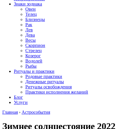
Знаки зодиака
Овен
Телец
Близнецы
Рак
Лев
Дева
Весы
Скорпион
Стрелец
Козерог
Водолей
Рыбы
Ритуалы и практики
Родовые практики
Денежные ритуалы
Ритуалы освобождения
Практики исполнения желаний
Блог
Услуги
Главная
›
Астрособытия
Зимнее солнцестояние 2022