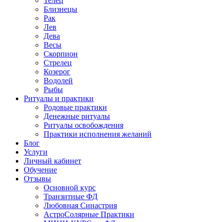
Телец
Близнецы
Рак
Лев
Дева
Весы
Скорпион
Стрелец
Козерог
Водолей
Рыбы
Ритуалы и практики
Родовые практики
Денежные ритуалы
Ритуалы освобождения
Практики исполнения желаний
Блог
Услуги
Личный кабинет
Обучение
Отзывы
Основной курс
Транзитные ФД
Любовная Синастрия
АстроСолярные Практики