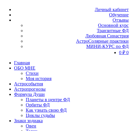
Личный кабинет
Обучение
Отзывы
Основной курс
Транзитные ФД
Любовная Синастрия
АстроСолярные практики
МИНИ-КУРС по ФД
0
₽
0
Главная
ОБО МНЕ
Стихи
Моя история
Астрособытия
Астропрогнозы
Формула Души
Планеты в центре ФД
Орбиты ФД
Как узнать свою ФД
Циклы судьбы
Знаки зодиака
Овен