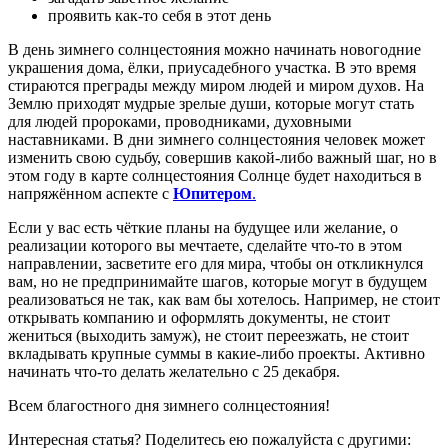
проявить как-то себя в этот день
В день зимнего солнцестояния можно начинать новогодние
украшения дома, ёлки, приусадебного участка. В это время
стираются преграды между миром людей и миром духов. На
Землю приходят мудрые зрелые души, которые могут стать
для людей пророками, проводниками, духовными
наставниками. В дни зимнего солнцестояния человек может
изменить свою судьбу, совершив какой-либо важный шаг, но в
этом году в карте солнцестояния Солнце будет находиться в
напряжённом аспекте с
Юпитером
.
Если у вас есть чёткие планы на будущее или желание, о
реализации которого вы мечтаете, сделайте что-то в этом
направлении, засветите его для мира, чтобы он откликнулся
вам, но не предпринимайте шагов, которые могут в будущем
реализоваться не так, как вам бы хотелось. Например, не стоит
открывать компанию и оформлять документы, не стоит
жениться (выходить замуж), не стоит переезжать, не стоит
вкладывать крупные суммы в какие-либо проекты. Активно
начинать что-то делать желательно с 25 декабря.
Всем благостного дня зимнего солнцестояния!
Интересная статья? Поделитесь ею пожалуйста с другими: