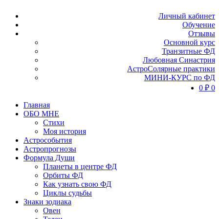
Личный кабинет
Обучение
Отзывы
Основной курс
Транзитные ФД
Любовная Синастрия
АстроСолярные практики
МИНИ-КУРС по ФД
0
₽
0
Главная
ОБО МНЕ
Стихи
Моя история
Астрособытия
Астропрогнозы
Формула Души
Планеты в центре ФД
Орбиты ФД
Как узнать свою ФД
Циклы судьбы
Знаки зодиака
Овен