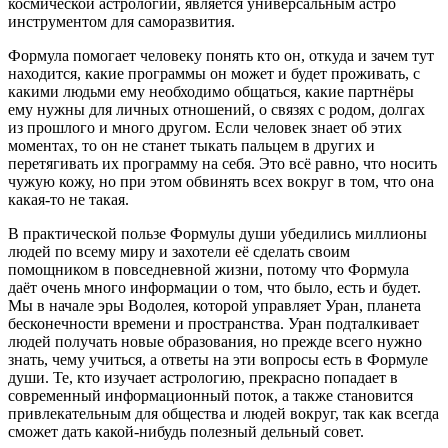
космической астрологии, является универсальным астро
инструментом для саморазвития.
Формула помогает человеку понять кто он, откуда и зачем тут
находится, какие программы он может и будет проживать, с
какими людьми ему необходимо общаться, какие партнёры
ему нужны для личных отношений, о связях с родом, долгах
из прошлого и много другом. Если человек знает об этих
моментах, то он не станет тыкать пальцем в других и
перетягивать их программу на себя. Это всё равно, что носить
чужую кожу, но при этом обвинять всех вокруг в том, что она
какая-то не такая.
В практической пользе Формулы души убедились миллионы
людей по всему миру и захотели её сделать своим
помощником в повседневной жизни, потому что Формула
даёт очень много информации о том, что было, есть и будет.
Мы в начале эры Водолея, которой управляет Уран, планета
бесконечности времени и пространства. Уран подталкивает
людей получать новые образования, но прежде всего нужно
знать, чему учиться, а ответы на эти вопросы есть в Формуле
души. Те, кто изучает астрологию, прекрасно попадает в
современный информационный поток, а также становится
привлекательным для общества и людей вокруг, так как всегда
сможет дать какой-нибудь полезный дельный совет.