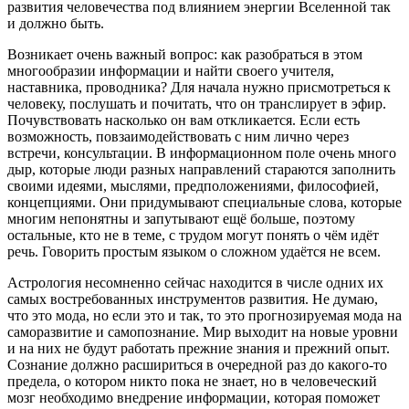
развития человечества под влиянием энергии Вселенной так
и должно быть.
Возникает очень важный вопрос: как разобраться в этом
многообразии информации и найти своего учителя,
наставника, проводника? Для начала нужно присмотреться к
человеку, послушать и почитать, что он транслирует в эфир.
Почувствовать насколько он вам откликается. Если есть
возможность, повзаимодействовать с ним лично через
встречи, консультации. В информационном поле очень много
дыр, которые люди разных направлений стараются заполнить
своими идеями, мыслями, предположениями, философией,
концепциями. Они придумывают специальные слова, которые
многим непонятны и запутывают ещё больше, поэтому
остальные, кто не в теме, с трудом могут понять о чём идёт
речь. Говорить простым языком о сложном удаётся не всем.
Астрология несомненно сейчас находится в числе одних их
самых востребованных инструментов развития. Не думаю,
что это мода, но если это и так, то это прогнозируемая мода на
саморазвитие и самопознание. Мир выходит на новые уровни
и на них не будут работать прежние знания и прежний опыт.
Сознание должно расшириться в очередной раз до какого-то
предела, о котором никто пока не знает, но в человеческий
мозг необходимо внедрение информации, которая поможет