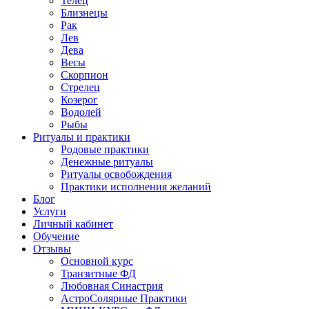
Телец
Близнецы
Рак
Лев
Дева
Весы
Скорпион
Стрелец
Козерог
Водолей
Рыбы
Ритуалы и практики
Родовые практики
Денежные ритуалы
Ритуалы освобождения
Практики исполнения желаний
Блог
Услуги
Личный кабинет
Обучение
Отзывы
Основной курс
Транзитные ФД
Любовная Синастрия
АстроСолярные Практики