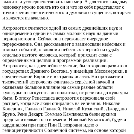
выжить и усовершенствовать наш мир. А для этого каждому
человеку нужно понять кто он и что из себя представляет с
точки зрения энергетического и духовного существа, которым
и является изначально.
Астрология считается одной из самых древнейших наук и
одновременно одной из самых молодых наук на данный
период истории. Сейчас она переживает очередное
перерождение. Она рассказывает о взаимосвязи небесных и
земных событий, о влиянии небесных энергий на судьбу
отдельно взятого человека, который приходит сюда с
определёнными целями и программой реализации.
Астрология, как древнейшее учение, было хорошо развито в
государствах Древнего Востока, у индейцев Месоамерики, в
средневековой Европе и в странах ислама. На протяжении
тысячелетий астрология считалась серьёзной наукой и
оказывала большое влияние на самые разные области
культуры: от искусства до политики, от религии до культуры
быта. В эпоху Ренессанса астрология переживала свой
расцвет, когда все люди опирались на её знания. Николай
Коперник, Галилео Галилей, Николай Кузанский, Джордано
Бруно, Рене Декарт, Томмазо Кампанелла были яркими
представителями того времени. Николай Кузанский, будучи
кардиналом при папе Пии II, возродил идею о
гелиоцентричности Солнечной системы, на основе которой