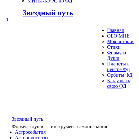
МИНИ-КУРС по ФД
Звездный путь
0
Главная
ОБО МНЕ
Моя история
Стихи
Формула
Души
Планеты в
центре ФД
Орбиты ФД
Как узнать
свою ФД
Звездный путь
Формула души — инструмент самопознания
Астрособытия
Астропрогнозы