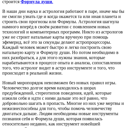
строится
Формула души
.
В наши дни наука и астрология работают в паре, иначе мы бы
не смогли узнать где и когда окажется та или иная планета и
строить свои прогнозы или Формулы. Астрология шагнула
намного вперёд в своём развитии с появлением новых
технологий и компьютерных программ. Никто из астрологов
уже не строит натальные карты вручную при помощь
эфемерид, всё это за секунды делают астропроцессоры.
Каждый человек может быстро и легко построить свою
натальную карту и Формулу души. Но потом необходимо в
них разобраться, а для этого нужны знания, которые
нарабатываются в процессе опыта и анализа, сопоставления
того, что астролог видит в астро инструменте и того, что
происходит в реальной жизни.
Новый миропорядок невозможен без новых правил игры.
Человечество долгое время находилось в шорах
предубеждений, стереотипов поведения, идей, которые
изжили себя и идти с ними дальше это всё равно, что
добровольно шагать в пропасть. Многие из них уже мертвы и
нежизнеспособны для того, чтобы помочь человечеству
двигаться дальше. Людям необходимы новые инструменты
познания себя и Формула души, которая появилась
относительно недавно, как инструмент новейшей