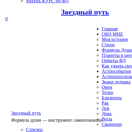
МИНИ-КУРС по ФД
Звездный путь
0
Главная
ОБО МНЕ
Моя история
Стихи
Формула Душ
Планеты в це
Орбиты ФД
Как узнать св
Астрособытия
Астропрогноз
Знаки зодиака
Овен
Телец
Близнецы
Рак
Лев
Звездный путь
Дева
Весы
Формула души — инструмент самопознания
Скорпион
Стрелец