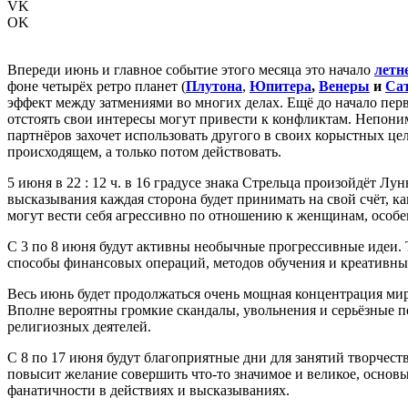
VK
OK
Впереди июнь и главное событие этого месяца это начало
летн
фоне четырёх ретро планет (
Плутона
,
Юпитера
,
Венеры
и
Са
эффект между затмениями во многих делах. Ещё до начало пер
отстоять свои интересы могут привести к конфликтам. Непонима
партнёров захочет использовать другого в своих корыстных цел
происходящем, а только потом действовать.
5 июня в 22 : 12 ч. в 16 градусе знака Стрельца произойдёт 
высказывания каждая сторона будет принимать на свой счёт, к
могут вести себя агрессивно по отношению к женщинам, особе
С 3 по 8 июня будут активны необычные прогрессивные идеи. 
способы финансовых операций, методов обучения и креативных
Весь июнь будет продолжаться очень мощная концентрация мир
Вполне вероятны громкие скандалы, увольнения и серьёзные п
религиозных деятелей.
С 8 по 17 июня будут благоприятные дни для занятий творчест
повысит желание совершить что-то значимое и великое, основ
фанатичности в действиях и высказываниях.