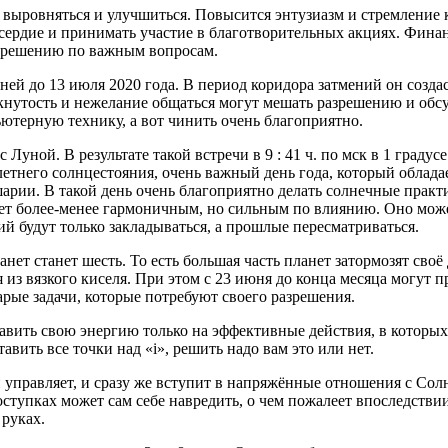
о выровняться и улучшиться. Повысится энтузиазм и стремление
ердие и принимать участие в благотворительных акциях. Финан
у решению по важным вопросам.
ней до 13 июля 2020 года. В период коридора затмений он созда
мкнутость и нежелание общаться могут мешать разрешению и об
ютерную технику, а вот чинить очень благоприятно.
с Луной. В результате такой встречи в 9 : 41 ч. по мск в 1 град
 летнего солнцестояния, очень важный день года, который облад
рии. В такой день очень благоприятно делать солнечные практ
дет более-менее гармоничным, но сильным по влиянию. Оно може
й будут только закладываться, а прошлые пересматриваться.
нет станет шесть. То есть большая часть планет затормозят своё
 из вязкого киселя. При этом с 23 июня до конца месяца могут п
рые задачи, которые потребуют своего разрешения.
авить свою энергию только на эффективные действия, в которых 
авить все точки над «i», решить надо вам это или нет.
 управляет, и сразу же вступит в напряжённые отношения с Сол
поступках может сам себе навредить, о чем пожалеет впоследстви
 руках.