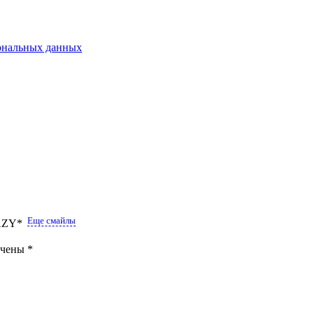
сональных данных
Еще смайлы
ечены
*