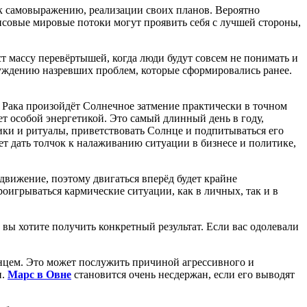
 к самовыражению, реализации своих планов. Вероятно
совые мировые потоки могут проявить себя с лучшей стороны,
ст массу перевёртышей, когда люди будут совсем не понимать и
суждению назревших проблем, которые сформировались ранее.
усе Рака произойдёт Солнечное затмение практически в точном
ает особой энергетикой. Это самый длинный день в году,
ики и ритуалы, приветствовать Солнце и подпитываться его
т дать толчок к налаживанию ситуации в бизнесе и политике,
 движение, поэтому двигаться вперёд будет крайне
роигрываться кармические ситуации, как в личных, так и в
вы хотите получить конкретный результат. Если вас одолевали
нцем. Это может послужить причиной агрессивного и
и.
Марс в Овне
становится очень несдержан, если его выводят