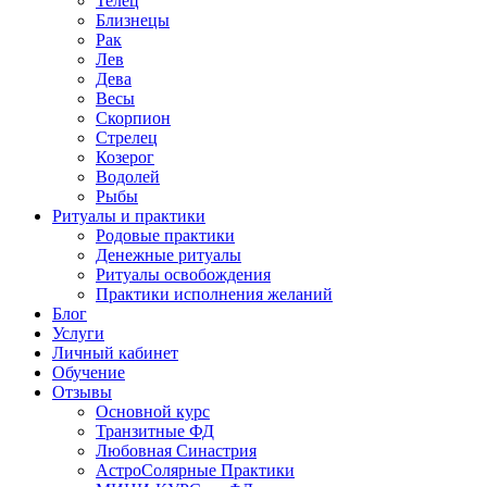
Телец
Близнецы
Рак
Лев
Дева
Весы
Скорпион
Стрелец
Козерог
Водолей
Рыбы
Ритуалы и практики
Родовые практики
Денежные ритуалы
Ритуалы освобождения
Практики исполнения желаний
Блог
Услуги
Личный кабинет
Обучение
Отзывы
Основной курс
Транзитные ФД
Любовная Синастрия
АстроСолярные Практики