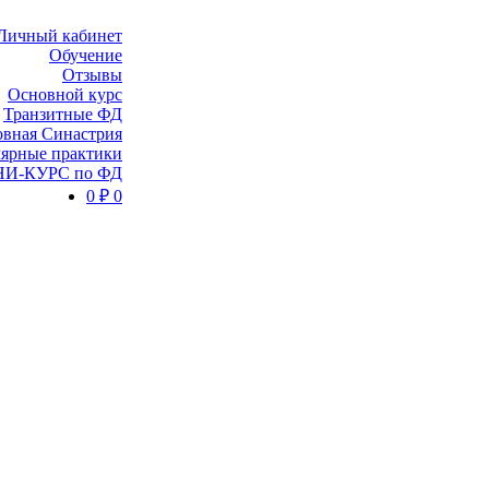
Личный кабинет
Обучение
Отзывы
Основной курс
Транзитные ФД
вная Синастрия
ярные практики
И-КУРС по ФД
0
₽
0