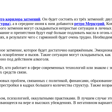
его
коридора затмений
. Он будет состоять из трёх затмений: д
турна
)
, а в середине июня к ним добавится
ретро Меркурий
.
Ком
вого затмения могут складываться непростые ситуации в личных
ние и препятствия будут ещё больше подливать масла в огонь и 
ях, в результате чего с гармонией будет очень трудно. Необход
Лунное затмение, которое будет достаточно напряжённым. Эмоцио
ак оскорбление и вызов. Такие ситуации могут складываться, к
нно под действием алкоголя.
Те, кто работает в сфере современных технологий или знаком с
 средств связи.
овых проблем, связанных с политикой, финансами, образование
ерестройки в кадрах большого количества структур. Также возр
вом, психологией, оккультными практиками. В лучшем случае эт
ывающееся на вере и высоких убеждениях. В негативном вариант