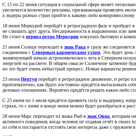
С 15 по 22 июня ситуация в социальной сфере может нескольк
увеличится количество рекламы, призывающая проявлять милос
а лидеры разных стран прийти к какому-либо компромиссном
18 июня Меркурий перейдёт в ретроградную фазу и пробудет в 
не слышать друг друга. Несдержанность в выражениях или за
Не стоит в
период ретро Меркурия
покупать бытовую и компь
21 июня Солнце переходит в
знак Рака
и сразу же соединяется 
соединении с
Северным кармическим узлом
. Это будет день
знаменующий начало астрономического лета в Северном полуша
энергией на рассвете. В общем смысле Солнечное затмение бу
но это будет очень небыстрый процесс. Новые варианты решени
23 июня
Нептун
перейдёт в ретроградное движение, и ретро пла
проблематично, как будто постоянно придётся вытаскивать себя
деловых отношениях. Вероятно придётся решать какие-либо ста
С 25 июня по 1 июля придётся проявить силу и выдержку, напр
страхи, то с ними в конце июня можно будет разобраться и расст
28 июня Марс переходит из знака Рыб в
знак Овна
,
которым он
активного поведения, когда человек не отдавая отчёт в своих 
из себя и постарается отстоять свои интересы даже с оружием в