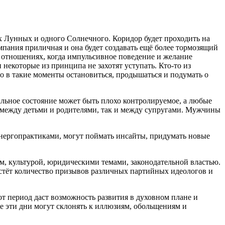
вух Лунных и одного Солнечного. Коридор будет проходить на
пания приличная и она будет создавать ещё более тормозящий
 отношениях, когда импульсивное поведение и желание
некоторые из принципа не захотят уступать. Кто-то из
имо в такие моменты остановиться, продышаться и подумать о
нальное состояние может быть плохо контролируемое, а любые
ак между детьми и родителями, так и между супругами. Мужчины
 энергопрактиками, могут поймать инсайты, придумать новые
м, культурой, юридическими темами, законодательной властью.
астёт количество призывов различных партийных идеологов и
от период даст возможность развития в духовном плане и
е эти дни могут склонять к иллюзиям, обольщениям и