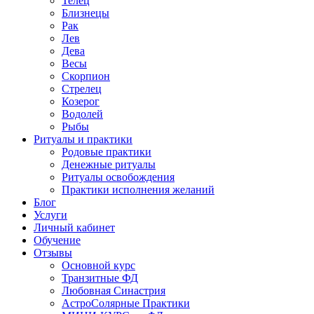
Телец
Близнецы
Рак
Лев
Дева
Весы
Скорпион
Стрелец
Козерог
Водолей
Рыбы
Ритуалы и практики
Родовые практики
Денежные ритуалы
Ритуалы освобождения
Практики исполнения желаний
Блог
Услуги
Личный кабинет
Обучение
Отзывы
Основной курс
Транзитные ФД
Любовная Синастрия
АстроСолярные Практики