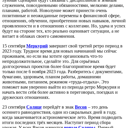
лунные сценарии будут связаны с дисциплиной и земным
служением, повседневными обязанностями, мелкими делами,
планами, работой. Новолуние может принести очень
позитивные и неожиданные перемены в финансовой сфере,
отношениях, обучении, приобретении новых навыков, личной
проявленности и в отношениях с коллегами. Но, удача и успех
будут на стороне тех, кто реально оценивает ситуации, а не
витает в облаках своего самомнения.
15 сентября
Меркурий
завершит свой третий ретро период в
2023 году. Трудное время для новых начинаний мы сейчас
проживаем, но если вы хотите организовать что-то
непродолжительное, сделайте это. Для серьёзных
долгосрочных проектов более благоприятное время будет
только после 6 ноября 2023 года. Разберитесь с документами,
бумагами, здоровьем, планом работы, домашними
животными, питанием, режимом «труда-отдыха». Это
поможет вам уверенно выйти из периода ретро Меркурия и
начать вести себя более активно в переговорах, поездках и
дружеских отношениях.
23 сентября
Солнце
перейдёт в знак
Весов
– это день
осеннего равноденствия, один из сакральных дней в году,
когда заканчивается астрономическое лето. Время подводить
итоги последних трёх месяцев. Наступит период сбора
урожая. У всех Весов начнутся
новые Соляры
. Первый