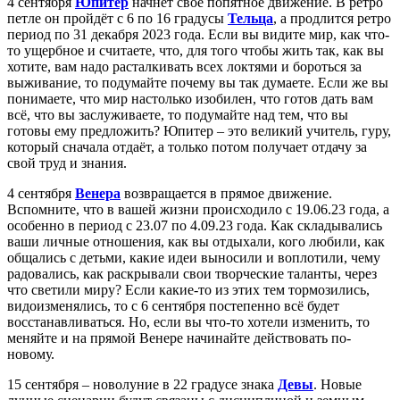
4 сентября
Юпитер
начнёт своё попятное движение. В ретро
петле он пройдёт с 6 по 16 градусы
Тельца
, а продлится ретро
период по 31 декабря 2023 года. Если вы видите мир, как что-
то ущербное и считаете, что, для того чтобы жить так, как вы
хотите, вам надо расталкивать всех локтями и бороться за
выживание, то подумайте почему вы так думаете. Если же вы
понимаете, что мир настолько изобилен, что готов дать вам
всё, что вы заслуживаете, то подумайте над тем, что вы
готовы ему предложить? Юпитер – это великий учитель, гуру,
который сначала отдаёт, а только потом получает отдачу за
свой труд и знания.
4 сентября
Венера
возвращается в прямое движение.
Вспомните, что в вашей жизни происходило с 19.06.23 года, а
особенно в период с 23.07 по 4.09.23 года. Как складывались
ваши личные отношения, как вы отдыхали, кого любили, как
общались с детьми, какие идеи выносили и воплотили, чему
радовались, как раскрывали свои творческие таланты, через
что светили миру? Если какие-то из этих тем тормозились,
видоизменялись, то с 6 сентября постепенно всё будет
восстанавливаться. Но, если вы что-то хотели изменить, то
меняйте и на прямой Венере начинайте действовать по-
новому.
15 сентября – новолуние в 22 градусе знака
Девы
. Новые