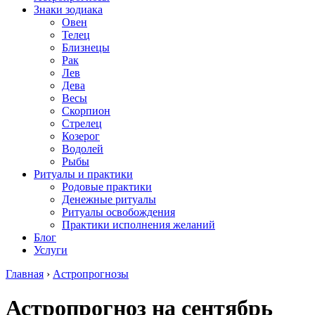
Знаки зодиака
Овен
Телец
Близнецы
Рак
Лев
Дева
Весы
Скорпион
Стрелец
Козерог
Водолей
Рыбы
Ритуалы и практики
Родовые практики
Денежные ритуалы
Ритуалы освобождения
Практики исполнения желаний
Блог
Услуги
Главная
›
Астропрогнозы
Астропрогноз на сентябрь