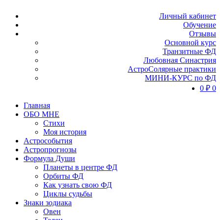
Личный кабинет
Обучение
Отзывы
Основной курс
Транзитные ФД
Любовная Синастрия
АстроСолярные практики
МИНИ-КУРС по ФД
0
₽
0
Главная
ОБО МНЕ
Стихи
Моя история
Астрособытия
Астропрогнозы
Формула Души
Планеты в центре ФД
Орбиты ФД
Как узнать свою ФД
Циклы судьбы
Знаки зодиака
Овен