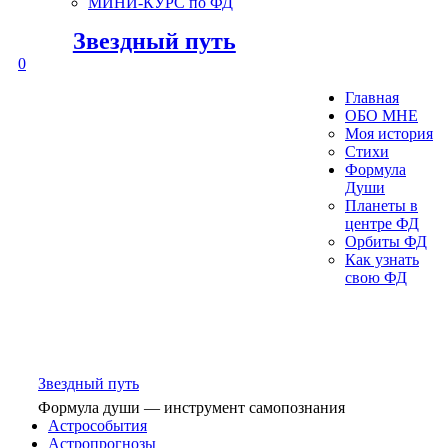
МИНИ-КУРС по ФД
Звездный путь
0
Главная
ОБО МНЕ
Моя история
Стихи
Формула
Души
Планеты в
центре ФД
Орбиты ФД
Как узнать
свою ФД
Звездный путь
Формула души — инструмент самопознания
Астрособытия
Астропрогнозы