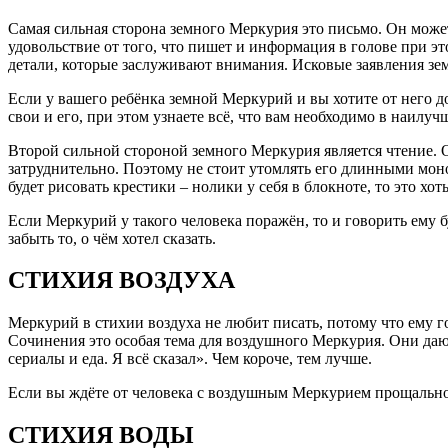
Самая сильная сторона земного Меркурия это письмо. Он может
удовольствие от того, что пишет и информация в голове при э
детали, которые заслуживают внимания. Исковые заявления зе
Если у вашего ребёнка земной Меркурий и вы хотите от него до
свои и его, при этом узнаете всё, что вам необходимо в наилуч
Второй сильной стороной земного Меркурия является чтение. О
затруднительно. Поэтому не стоит утомлять его длинными мон
будет рисовать крестики – нолики у себя в блокноте, то это хо
Если Меркурий у такого человека поражён, то и говорить ему бу
забыть то, о чём хотел сказать.
СТИХИЯ ВОЗДУХА
Меркурий в стихии воздуха не любит писать, потому что ему г
Сочинения это особая тема для воздушного Меркурия. Они даютс
сериалы и еда. Я всё сказал». Чем короче, тем лучше.
Если вы ждёте от человека с воздушным Меркурием прощального
СТИХИЯ ВОДЫ