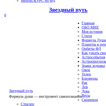
МИНИ-КУРС по ФД
Звездный путь
0
Главная
ОБО МНЕ
Моя история
Стихи
Формула Душ
Планеты в це
Орбиты ФД
Как узнать св
Астрособытия
Астропрогноз
Знаки зодиака
Овен
Телец
Близнецы
Рак
Лев
Звездный путь
Дева
Весы
Формула души — инструмент самопознания
Скорпион
Стрелец