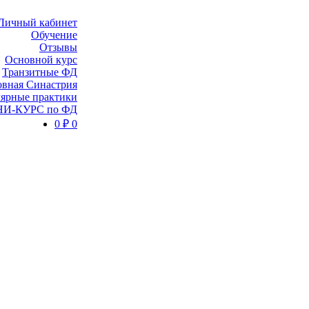
Личный кабинет
Обучение
Отзывы
Основной курс
Транзитные ФД
вная Синастрия
ярные практики
И-КУРС по ФД
0
₽
0