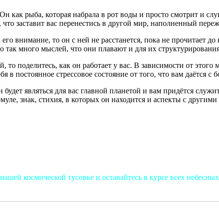
Он как рыба, которая набрала в рот воды и просто смотрит и слу
что заставит вас перенестись в другой мир, наполненный переж
а его внимание, то он с ней не расстанется, пока не прочитает 
его так много мыслей, что они плавают и для их структурирован
 то поделитесь, как он работает у вас. В зависимости от этого
я в постоянное стрессовое состояние от того, что вам даётся с 
будет являться для вас главной планетой и вам придётся служит
ле, знак, стихия, в которых он находится и аспекты с другими
нашей космической тусовке и оставайтесь в курсе всех небесных