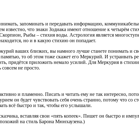
ринимать, запоминать и передавать информацию, коммуникабельн
м известно, что знаки Зодиака имеют отношение к четырём стихи
, Скорпион, Рыбы – стихия воды. Астрология является многосту
находится, но и в какую стихию он попадает.
курий ваших близких, вы намного лучше станете понимать и св
с памятью, то об этом тоже скажет его Меркурий. И устраивать 
роить, придётся приложить немало усилий. Для Меркурия в стихии 
 совсем не просто.
ивно и пламенно. Писать и читать ему не так интересно, потом
ем он будет чувствовать себя очень странно, потому что со стор
зать всё быстро и так, чтобы его услышали.
ссказчика, вставляя свои «пять копеек». Пишет он быстро и импу
похожий на стиль Барона Мюнхаузена.)