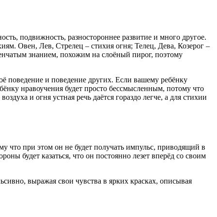
ость, подвижность, разностороннее развитие и много другое.
ям. Овен, Лев, Стрелец – стихия огня; Телец, Дева, Козерог –
пенчатым знанием, похожим на слоёный пирог, поэтому
оё поведение и поведение других. Если вашему ребёнку
ребёнку нравоучения будет просто бессмысленным, потому что
воздуха и огня устная речь даётся гораздо легче, а для стихии
у что при этом он не будет получать импульс, приводящий в
оны будет казаться, что он постоянно лезет вперёд со своим
льсивно, выражая свои чувства в ярких красках, описывая