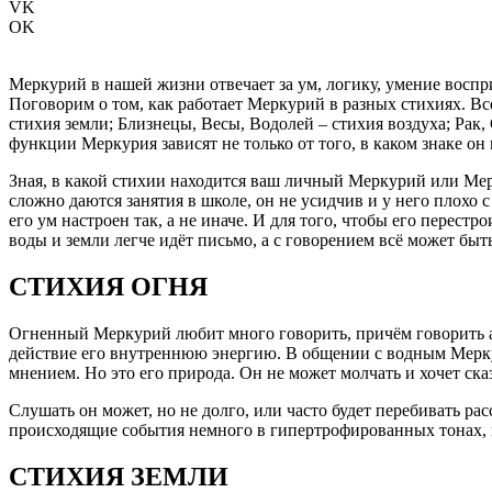
VK
OK
Меркурий в нашей жизни отвечает за ум, логику, умение восп
Поговорим о том, как работает Меркурий в разных стихиях. Все
стихия земли; Близнецы, Весы, Водолей – стихия воздуха; Рак
функции Меркурия зависят не только от того, в каком знаке он 
Зная, в какой стихии находится ваш личный Меркурий или Мер
сложно даются занятия в школе, он не усидчив и у него плохо 
его ум настроен так, а не иначе. И для того, чтобы его перест
воды и земли легче идёт письмо, а с говорением всё может быть
СТИХИЯ ОГНЯ
Огненный Меркурий любит много говорить, причём говорить акт
действие его внутреннюю энергию. В общении с водным Меркури
мнением. Но это его природа. Он не может молчать и хочет ска
Слушать он может, но не долго, или часто будет перебивать ра
происходящие события немного в гипертрофированных тонах, 
СТИХИЯ ЗЕМЛИ