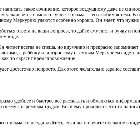
 написать такое сочинение, которое воздушному даже не снилось
том усваивается намного лучше. Письма — его любимая тема. В 
мному Меркурию удаются особенно хорошо. Он знает, что нужно 
биться ответа на ваши вопросы, то дайте ему лист и ручку и поп
шем виде.
н читает всегда не спеша, но вдумчиво и прекрасно запоминает
ологами, а ребёнку или взрослому с земным Меркурием сидеть н
ть как-то скрасит времяпровождение.
дет достаточно непросто. Для этого желательно заранее составит
ораздо удобнее и быстрее всё рассказать и обменяться информац
я ему с огромным трудом. Если ему приходится что-то написать, 
 письма, то не удивляйтесь, если вы получите послание в виде