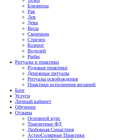
Телец
Близнецы
Рак
Лев
Дева
Весы
Скорпион
Стрелец
Козерог
Водолей
Рыбы
Ритуалы и практики
Родовые практики
Денежные ритуалы
Ритуалы освобождения
Практики исполнения желаний
Блог
Услуги
Личный кабинет
Обучение
Отзывы
Основной курс
Транзитные ФД
Любовная Синастрия
АстроСолярные Практики