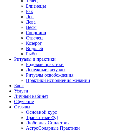
Телец
Близнецы
Рак
Лев
Дева
Весы
Скорпион
Стрелец
Козерог
Водолей
Рыбы
Ритуалы и практики
Родовые практики
Денежные ритуалы
Ритуалы освобождения
Практики исполнения желаний
Блог
Услуги
Личный кабинет
Обучение
Отзывы
Основной курс
Транзитные ФД
Любовная Синастрия
АстроСолярные Практики