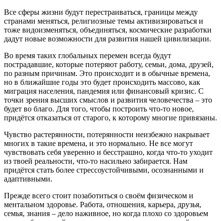
Все сферы жизни будут перестраиваться, границы между
странами меняться, религиозные темы активизироваться и
тоже видоизменяться, объединяться, космические разработки
дадут новые возможности для развития нашей цивилизации.
Во время таких глобальных перемен всегда будут
пострадавшие, которые потеряют работу, семьи, дома, друзей,
по разным причинам. Это происходит и в обычные времена,
но в ближайшие годы это будет происходить массово, как
миграция населения, пандемия или финансовый кризис. С
точки зрения высших смыслов и развития человечества – это
будет во благо. Для того, чтобы построить что-то новое,
придётся отказаться от старого, к которому многие привязаны.
Чувство растерянности, потерянности неизбежно накрывает
многих в такие времена, и это нормально. Не все могут
чувствовать себя уверенно и бесстрашно, когда что-то уходит
из твоей реальности, что-то насильно забирается. Нам
придётся стать более стрессоустойчивыми, осознанными и
адаптивными.
Прежде всего стоит позаботиться о своём физическом и
ментальном здоровье. Работа, отношения, карьера, друзья,
семья, знания – дело наживное, но когда плохо со здоровьем