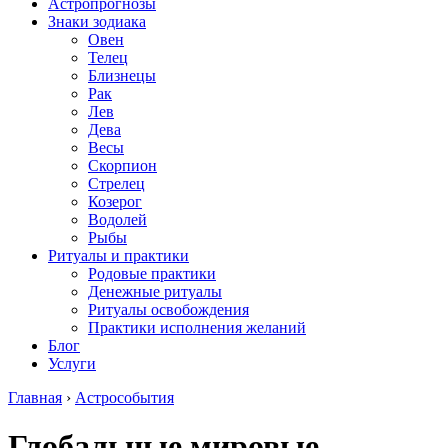
Астропрогнозы
Знаки зодиака
Овен
Телец
Близнецы
Рак
Лев
Дева
Весы
Скорпион
Стрелец
Козерог
Водолей
Рыбы
Ритуалы и практики
Родовые практики
Денежные ритуалы
Ритуалы освобождения
Практики исполнения желаний
Блог
Услуги
Главная
›
Астрособытия
Глобальные мировые