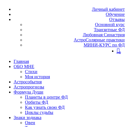
Личный кабинет
Обучение
Отзывы
Основной курс
Транзитные ФД
Любовная Синастрия
АстроСолярные практики
МИНИ-КУРС по ФД
0
Главная
ОБО МНЕ
Стихи
Моя история
Астрособытия
Астропрогнозы
Формула Души
Планеты в центре ФД
Орбиты ФД
Как узнать свою ФД
Циклы судьбы
Знаки зодиака
Овен