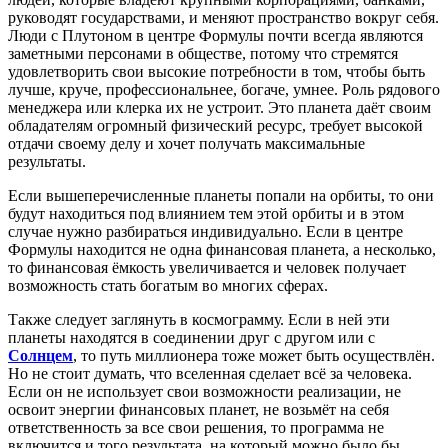
руководят государствами, и меняют пространство вокруг себя.
Люди с Плутоном в центре Формулы почти всегда являются
заметными персонами в обществе, потому что стремятся
удовлетворить свои высокие потребности в том, чтобы быть
лучше, круче, профессиональнее, богаче, умнее. Роль рядового
менеджера или клерка их не устроит. Это планета даёт своим
обладателям огромный физический ресурс, требует высокой
отдачи своему делу и хочет получать максимальные
результаты.
Если вышеперечисленные планеты попали на орбиты, то они
будут находиться под влиянием тем этой орбиты и в этом
случае нужно разбираться индивидуально. Если в центре
Формулы находится не одна финансовая планета, а несколько,
то финансовая ёмкость увеличивается и человек получает
возможность стать богатым во многих сферах.
Также следует заглянуть в космограмму. Если в ней эти
планеты находятся в соединении друг с другом или с
Солнцем
, то путь миллионера тоже может быть осуществлён.
Но не стоит думать, что вселенная сделает всё за человека.
Если он не использует свои возможности реализации, не
освоит энергии финансовых планет, не возьмёт на себя
ответственность за все свои решения, то программа не
включится и того результата, на который можно было бы