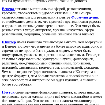
как на публикации научных статей, так и на доносах.
Венера
связана с материальной сферой, развлечениями,
красотой, творчеством и удовольствиями. Если Венера
является каналом для реализации в центре
Формулы души
,
то необходимо делать то, что принесёт другим людям радость
и сделает их жизнь лучше, ярче, позитивнее. Это могут быть
разные сферы услуг, актёрство, музыка, искусство, сфера
развлечений, медицина, обучение, женские темы бизнеса.
Юпитер
имеет большую финансовую емкость, чем Меркурий
и Венера, потому что нацелен на более широкую аудиторию и
стремится не просто быть нужным людям, а хочет быть
популярным, уважаемым, признанным, известным. Его идеи
связаны с образованием, культурой, наукой, философией,
религией, международными отношениями, политикой,
историей, финансами, творчеством, дипломатией, фондами.
Чем многограннее будет личность человека с Юпитером в
центре Формулы, чем больше талантов и способностей он в
себе раскроет, тем интереснее он будет публике, а значит и
более востребован.
Плутон
самая крупная финансовая планета, которая никогда
не довольствуется малым, видит всё очень масштабно и имеет
большие амбиции. Это несомненно планета миллионеров,
людей, которые владеют крупными корпорациями, банками,