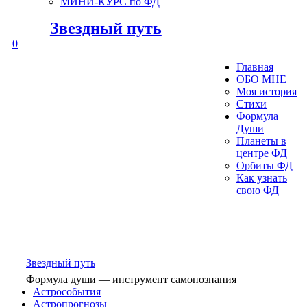
МИНИ-КУРС по ФД
Звездный путь
0
Главная
ОБО МНЕ
Моя история
Стихи
Формула
Души
Планеты в
центре ФД
Орбиты ФД
Как узнать
свою ФД
Звездный путь
Формула души — инструмент самопознания
Астрособытия
Астропрогнозы