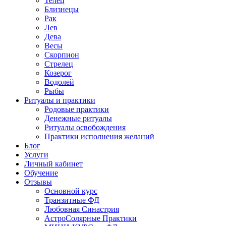
Телец
Близнецы
Рак
Лев
Дева
Весы
Скорпион
Стрелец
Козерог
Водолей
Рыбы
Ритуалы и практики
Родовые практики
Денежные ритуалы
Ритуалы освобождения
Практики исполнения желаний
Блог
Услуги
Личный кабинет
Обучение
Отзывы
Основной курс
Транзитные ФД
Любовная Синастрия
АстроСолярные Практики