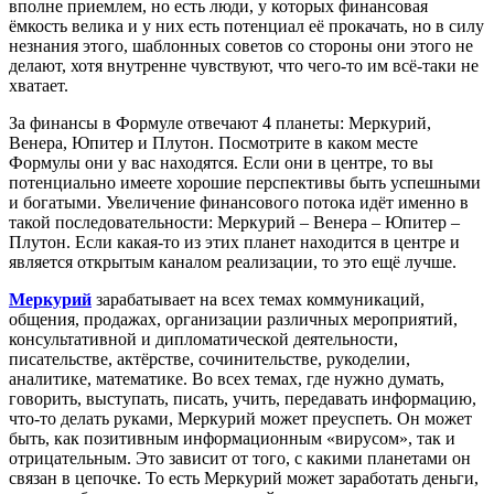
вполне приемлем, но есть люди, у которых финансовая
ёмкость велика и у них есть потенциал её прокачать, но в силу
незнания этого, шаблонных советов со стороны они этого не
делают, хотя внутренне чувствуют, что чего-то им всё-таки не
хватает.
За финансы в Формуле отвечают 4 планеты: Меркурий,
Венера, Юпитер и Плутон. Посмотрите в каком месте
Формулы они у вас находятся. Если они в центре, то вы
потенциально имеете хорошие перспективы быть успешными
и богатыми. Увеличение финансового потока идёт именно в
такой последовательности: Меркурий – Венера – Юпитер –
Плутон. Если какая-то из этих планет находится в центре и
является открытым каналом реализации, то это ещё лучше.
Меркурий
зарабатывает на всех темах коммуникаций,
общения, продажах, организации различных мероприятий,
консультативной и дипломатической деятельности,
писательстве, актёрстве, сочинительстве, рукоделии,
аналитике, математике. Во всех темах, где нужно думать,
говорить, выступать, писать, учить, передавать информацию,
что-то делать руками, Меркурий может преуспеть. Он может
быть, как позитивным информационным «вирусом», так и
отрицательным. Это зависит от того, с какими планетами он
связан в цепочке. То есть Меркурий может заработать деньги,