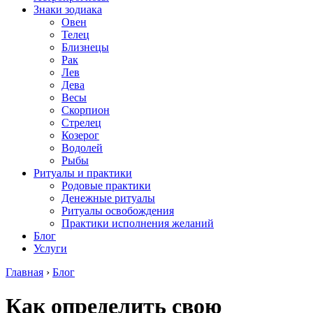
Знаки зодиака
Овен
Телец
Близнецы
Рак
Лев
Дева
Весы
Скорпион
Стрелец
Козерог
Водолей
Рыбы
Ритуалы и практики
Родовые практики
Денежные ритуалы
Ритуалы освобождения
Практики исполнения желаний
Блог
Услуги
Главная
›
Блог
Как определить свою