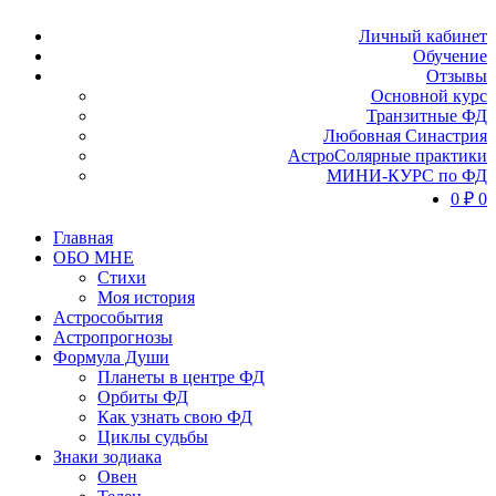
Личный кабинет
Обучение
Отзывы
Основной курс
Транзитные ФД
Любовная Синастрия
АстроСолярные практики
МИНИ-КУРС по ФД
0
₽
0
Главная
ОБО МНЕ
Стихи
Моя история
Астрособытия
Астропрогнозы
Формула Души
Планеты в центре ФД
Орбиты ФД
Как узнать свою ФД
Циклы судьбы
Знаки зодиака
Овен