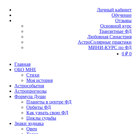
Личный кабинет
Обучение
Отзывы
Основной курс
Транзитные ФД
Любовная Синастрия
АстроСолярные практики
МИНИ-КУРС по ФД
0
₽
0
Главная
ОБО МНЕ
Стихи
Моя история
Астрособытия
Астропрогнозы
Формула Души
Планеты в центре ФД
Орбиты ФД
Как узнать свою ФД
Циклы судьбы
Знаки зодиака
Овен