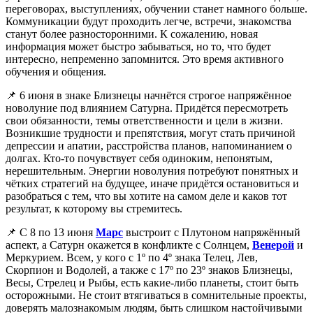
переговорах, выступлениях, обучении станет намного больше.
Коммуникации будут проходить легче, встречи, знакомства
станут более разносторонними. К сожалению, новая
информация может быстро забываться, но то, что будет
интересно, непременно запомнится. Это время активного
обучения и общения.
📌 6 июня в знаке Близнецы начнётся строгое напряжённое
новолуние под влиянием Сатурна. Придётся пересмотреть
свои обязанности, темы ответственности и цели в жизни.
Возникшие трудности и препятствия, могут стать причиной
депрессии и апатии, расстройства планов, напоминанием о
долгах. Кто-то почувствует себя одиноким, непонятым,
нерешительным. Энергии новолуния потребуют понятных и
чётких стратегий на будущее, иначе придётся остановиться и
разобраться с тем, что вы хотите на самом деле и каков тот
результат, к которому вы стремитесь.
📌 С 8 по 13 июня
Марс
выстроит с Плутоном напряжённый
аспект, а Сатурн окажется в конфликте с Солнцем,
Венерой
и
Меркурием. Всем, у кого с 1º по 4º знака Телец, Лев,
Скорпион и Водолей, а также с 17º по 23º знаков Близнецы,
Весы, Стрелец и Рыбы, есть какие-либо планеты, стоит быть
осторожными. Не стоит втягиваться в сомнительные проекты,
доверять малознакомым людям, быть слишком настойчивыми