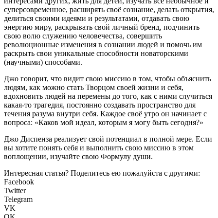
интересами других, жить для детей, изучать всё необычное и
суперсовременное, расширять своё сознание, делать открытия,
делиться своими идеями и результатами, отдавать свою
энергию миру, раскрывать свой личный бренд, подчинить
свою волю служению человечества, совершить
революционные изменения в сознании людей и помочь им
раскрыть свои уникальные способности новаторскими
(научными) способами.
Джо говорит, что видит свою миссию в том, чтобы объяснить
людям, как можно стать Творцом своей жизни и себя,
вдохновить людей на перемены до того, как с ними случиться
какая-то трагедия, постоянно создавать пространство для
течения разума внутри себя. Каждое своё утро он начинает с
вопроса: «Каков мой идеал, которым я могу быть сегодня?»
Джо Диспенза реализует свой потенциал в полной мере. Если
вы хотите понять себя и выполнить свою миссию в этом
воплощении, изучайте свою Формулу души.
Интересная статья? Поделитесь ею пожалуйста с другими:
Facebook
Twitter
Telegram
VK
OK