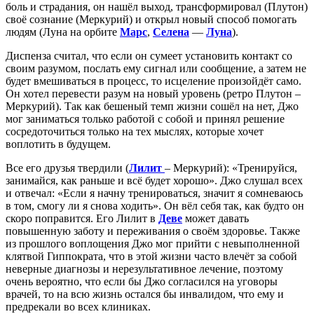
боль и страдания, он нашёл выход, трансформировал (Плутон)
своё сознание (Меркурий) и открыл новый способ помогать
людям (Луна на орбите
Марс
,
Селена
—
Луна
).
Диспенза считал, что если он сумеет установить контакт со
своим разумом, послать ему сигнал или сообщение, а затем не
будет вмешиваться в процесс, то исцеление произойдёт само.
Он хотел перевести разум на новый уровень (ретро Плутон –
Меркурий). Так как бешеный темп жизни сошёл на нет, Джо
мог заниматься только работой с собой и принял решение
сосредоточиться только на тех мыслях, которые хочет
воплотить в будущем.
Все его друзья твердили (
Лилит
– Меркурий): «Тренируйся,
занимайся, как раньше и всё будет хорошо». Джо слушал всех
и отвечал: «Если я начну тренироваться, значит я сомневаюсь
в том, смогу ли я снова ходить». Он вёл себя так, как будто он
скоро поправится. Его Лилит в
Деве
может давать
повышенную заботу и переживания о своём здоровье. Также
из прошлого воплощения Джо мог прийти с невыполненной
клятвой Гиппократа, что в этой жизни часто влечёт за собой
неверные диагнозы и нерезультативное лечение, поэтому
очень вероятно, что если бы Джо согласился на уговоры
врачей, то на всю жизнь остался бы инвалидом, что ему и
предрекали во всех клиниках.