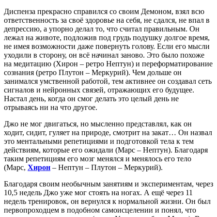
Диспенза прекрасно справился со своим Демоном, взял всю
ответственность за своё здоровье на себя, не сдался, не впал в
депрессию, а упорно делал то, что считал правильным. Он
лежал на животе, подложив под грудь подушку долгое время,
не имея возможности даже повернуть голову. Если его мысли
уходили в сторону, он всё начинал заново. Это было похоже
на медитацию (Хирон – ретро Нептун) и переформатирование
сознания (ретро Плутон – Меркурий). Чем дольше он
занимался умственной работой, тем активнее он создавал сеть
сигналов и нейронных связей, отражающих его будущее.
Настал день, когда он смог делать это целый день не
отрываясь ни на что другое.
Джо не мог двигаться, но мысленно представлял, как он
ходит, сидит, гуляет на природе, смотрит на закат… Он назвал
это ментальными репетициями и подготовкой тела к тем
действиям, которые его ожидали (Марс – Нептун). Благодаря
таким репетициям его мозг менялся и менялось его тело
(Марс,
Хирон
– Нептун – Плутон – Меркурий).
Благодаря своим необычным занятиям и экспериментам, через
10,5 недель Джо уже мог стоять на ногах. А ещё через 11
недель тренировок, он вернулся к нормальной жизни. Он был
первопроходцем в подобном самоисцелении и понял, что