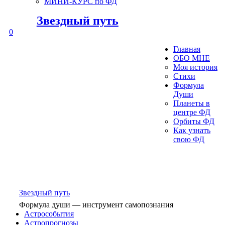
МИНИ-КУРС по ФД
Звездный путь
0
Главная
ОБО МНЕ
Моя история
Стихи
Формула
Души
Планеты в
центре ФД
Орбиты ФД
Как узнать
свою ФД
Звездный путь
Формула души — инструмент самопознания
Астрособытия
Астропрогнозы