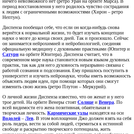
ничего невозможного нет (ретро Уран на орбите Марса). В
период восстановления у него родилось чувство сострадания
к людям с ограниченными возможностями (Хирон – ретро
Нептун).
Диспенза пообещал себе, что если он когда-нибудь снова
вернётся к нормальной жизни, то будет изучать концепции
науки о мозге до конца своих дней. Так и произошло. Сейчас
он занимается нейрохимией и нейробиологией, соединяя
официальную медицину с духовными практиками (Юпитер и
Сатурн
на орбите Юпитера). Диспенза считает, что в
современном мире наука становится новым языком духовных
практик, так как для него духовность неразрывно связана с
работой сознания и подсознания. Ему пришлось поступить в
университет и изучить нейронауки, чтобы иметь возможность
объяснять людям идеи, при помощи которых они смогут
изменить свою жизнь (ретро Плутон – Меркурий).
О личной жизни Диспенза известно, что он женат и у него
трое детей. На орбите Венеры стоят
Солнце
и
Венера
. По
всей видимости его жена позитивная, обаятельная и
творческая личность.
Кармические узлы
находятся на оси
Водолей
–
Лев
. В этом воплощении Джо должен взять на себя
роль лидера, вести за собой людей, стремиться к истинной
свободе и раскрытию творческого потенциала, жить