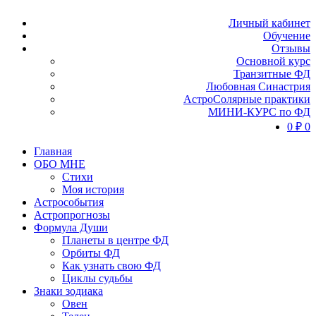
Личный кабинет
Обучение
Отзывы
Основной курс
Транзитные ФД
Любовная Синастрия
АстроСолярные практики
МИНИ-КУРС по ФД
0
₽
0
Главная
ОБО МНЕ
Стихи
Моя история
Астрособытия
Астропрогнозы
Формула Души
Планеты в центре ФД
Орбиты ФД
Как узнать свою ФД
Циклы судьбы
Знаки зодиака
Овен