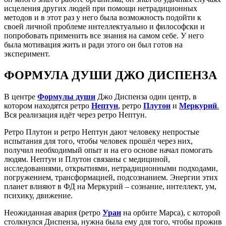
исцеления других людей при помощи нетрадиционных
методов и в этот раз у него была возможность подойти к
своей личной проблеме интеллектуально и философски и
попробовать применить все знания на самом себе. У него
была мотивация жить и ради этого он был готов на
эксперимент.
ФОРМУЛА ДУШИ ДЖО ДИСПЕНЗА
В центре
Формулы души
Джо Диспенза один центр, в
котором находятся ретро
Нептун
, ретро
Плутон
и
Меркурий
.
Вся реализация идёт через ретро Нептун.
Ретро Плутон и ретро Нептун дают человеку непростые
испытания для того, чтобы человек прошёл через них,
получил необходимый опыт и на его основе начал помогать
людям. Нептун и Плутон связаны с медициной,
исследованиями, открытиями, нетрадиционными подходами,
погружением, трансформацией, подсознанием. Энергии этих
планет влияют в ФД на Меркурий – сознание, интеллект, ум,
психику, движение.
Неожиданная авария (ретро
Уран
на орбите Марса), с которой
столкнулся Диспенза, нужна была ему для того, чтобы прожив