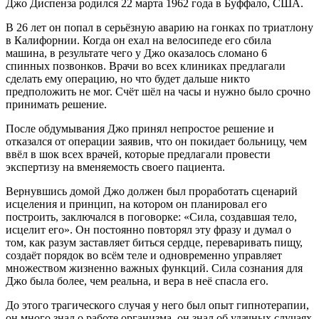
Джо Диспенза родился 22 марта 1962 года в Буффало, США.
В 26 лет он попал в серьёзную аварию на гонках по триатлону
в Калифорнии. Когда он ехал на велосипеде его сбила
машина, в результате чего у Джо оказалось сломано 6
спинных позвонков. Врачи во всех клиниках предлагали
сделать ему операцию, но что будет дальше никто
предположить не мог. Счёт шёл на часы и нужно было срочно
принимать решение.
После обдумывания Джо принял непростое решение и
отказался от операции заявив, что он покидает больницу, чем
ввёл в шок всех врачей, которые предлагали провести
экспертизу на вменяемость своего пациента.
Вернувшись домой Джо должен был проработать сценарий
исцеления и принцип, на котором он планировал его
построить, заключался в поговорке: «Сила, создавшая тело,
исцелит его». Он постоянно повторял эту фразу и думал о
том, как разум заставляет биться сердце, переваривать пищу,
создаёт порядок во всём теле и одновременно управляет
множеством жизненно важных функций. Сила сознания для
Джо была более, чем реальна, и вера в неё спасла его.
До этого трагического случая у него был опыт гипнотерапии,
он много знал о работе организма, он знал об удачных случаях