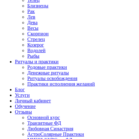
Телец
Близнецы
Рак
Лев
Дева
Весы
Скорпион
Стрелец
Козерог
Водолей
Рыбы
Ритуалы и практики
Родовые практики
Денежные ритуалы
Ритуалы освобождения
Практики исполнения желаний
Блог
Услуги
Личный кабинет
Обучение
Отзывы
Основной курс
Транзитные ФД
Любовная Синастрия
АстроСолярные Практики