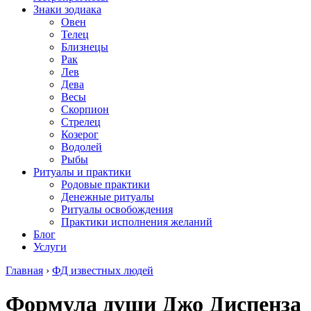
Знаки зодиака
Овен
Телец
Близнецы
Рак
Лев
Дева
Весы
Скорпион
Стрелец
Козерог
Водолей
Рыбы
Ритуалы и практики
Родовые практики
Денежные ритуалы
Ритуалы освобождения
Практики исполнения желаний
Блог
Услуги
Главная
›
ФД известных людей
Формула души Джо Диспенза