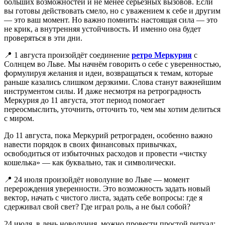
больших возможностей и не менее серьёзных вызовов. Если
вы готовы действовать смело, но с уважением к себе и другим
— это ваш момент. Но важно помнить: настоящая сила — это
не крик, а внутренняя устойчивость. И именно она будет
проверяться в эти дни.
📍 1 августа произойдёт соединение
ретро Меркурия
с
Солнцем во Льве. Мы начнём говорить о себе с уверенностью,
формулируя желания и идеи, возвращаться к темам, которые
раньше казались слишком дерзкими. Слова станут важнейшим
инструментом силы. И даже несмотря на ретроградность
Меркурия до 11 августа, этот период помогает
переосмыслить, уточнить, отточить то, чем мы хотим делиться
с миром.
До 11 августа, пока Меркурий ретрограден, особенно важно
навести порядок в своих финансовых привычках,
освободиться от избыточных расходов и провести «чистку
кошелька» — как буквально, так и символически.
📍 24 июля произойдёт новолуние во Льве — момент
перерождения уверенности. Это возможность задать новый
вектор, начать с чистого листа, задать себе вопросы: где я
сдерживал свой свет? Где играл роль, а не был собой?
24 июля, в день новолуния, можно провести простой ритуал: