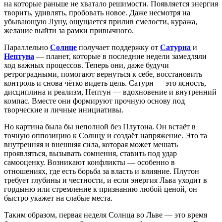
на которые раньше не хватало решимости. Появляется энергия
творить, удивлять, пробовать новое. Даже несмотря на
убывающую Луну, ощущается прилив смелости, куража,
желание выйти за рамки привычного.
Параллельно
Солнце
получает поддержку от
Сатурна
и
Нептуна
— планет, которые в последние недели замедляли
ход важных процессов. Теперь они, даже будучи
ретроградными, помогают вернуться к себе, восстановить
контроль и снова чётко видеть цель. Сатурн — это ясность,
дисциплина и реализм, Нептун — вдохновение и внутренний
компас. Вместе они формируют прочную основу под
творческие и личные инициативы.
Но картина была бы неполной без Плутона. Он встаёт в
точную оппозицию к Солнцу и создаёт напряжение. Это та
внутренняя и внешняя сила, которая может мешать
проявляться, вызывать сомнения, ставить под удар
самооценку. Возникают конфликты — особенно в
отношениях, где есть борьба за власть и влияние. Плутон
требует глубины и честности, и если энергия Льва уходит в
гордыню или стремление к признанию любой ценой, он
быстро укажет на слабые места.
Таким образом, первая неделя Солнца во Льве — это время