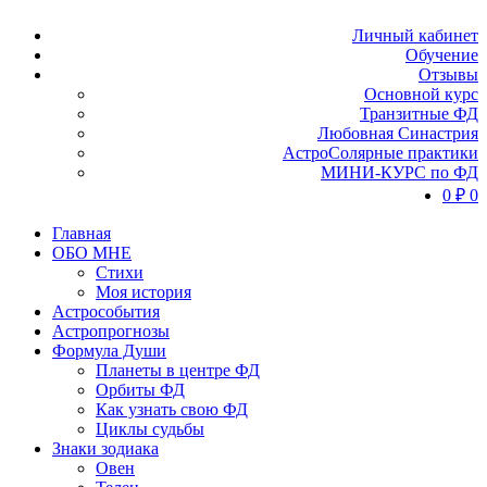
Личный кабинет
Обучение
Отзывы
Основной курс
Транзитные ФД
Любовная Синастрия
АстроСолярные практики
МИНИ-КУРС по ФД
0
₽
0
Главная
ОБО МНЕ
Стихи
Моя история
Астрособытия
Астропрогнозы
Формула Души
Планеты в центре ФД
Орбиты ФД
Как узнать свою ФД
Циклы судьбы
Знаки зодиака
Овен