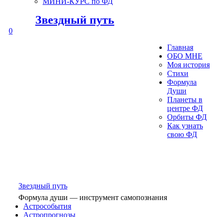
МИНИ-КУРС по ФД
Звездный путь
0
Главная
ОБО МНЕ
Моя история
Стихи
Формула
Души
Планеты в
центре ФД
Орбиты ФД
Как узнать
свою ФД
Звездный путь
Формула души — инструмент самопознания
Астрособытия
Астропрогнозы