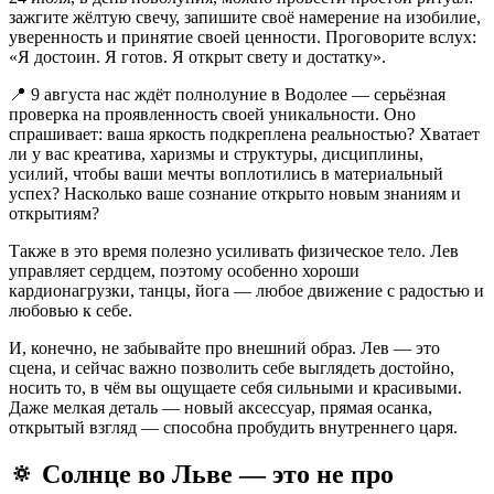
зажгите жёлтую свечу, запишите своё намерение на изобилие,
уверенность и принятие своей ценности. Проговорите вслух:
«Я достоин. Я готов. Я открыт свету и достатку».
📍 9 августа нас ждёт полнолуние в Водолее — серьёзная
проверка на проявленность своей уникальности. Оно
спрашивает: ваша яркость подкреплена реальностью? Хватает
ли у вас креатива, харизмы и структуры, дисциплины,
усилий, чтобы ваши мечты воплотились в материальный
успех? Насколько ваше сознание открыто новым знаниям и
открытиям?
Также в это время полезно усиливать физическое тело. Лев
управляет сердцем, поэтому особенно хороши
кардионагрузки, танцы, йога — любое движение с радостью и
любовью к себе.
И, конечно, не забывайте про внешний образ. Лев — это
сцена, и сейчас важно позволить себе выглядеть достойно,
носить то, в чём вы ощущаете себя сильными и красивыми.
Даже мелкая деталь — новый аксессуар, прямая осанка,
открытый взгляд — способна пробудить внутреннего царя.
🔅 Солнце во Льве — это не про