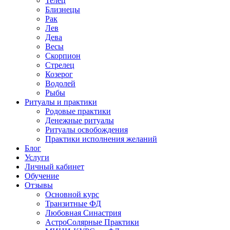
Телец
Близнецы
Рак
Лев
Дева
Весы
Скорпион
Стрелец
Козерог
Водолей
Рыбы
Ритуалы и практики
Родовые практики
Денежные ритуалы
Ритуалы освобождения
Практики исполнения желаний
Блог
Услуги
Личный кабинет
Обучение
Отзывы
Основной курс
Транзитные ФД
Любовная Синастрия
АстроСолярные Практики