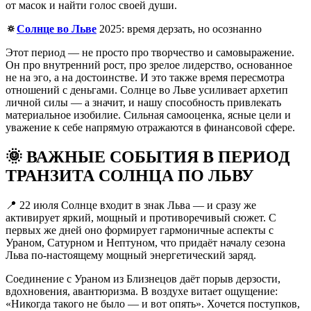
от масок и найти голос своей души.
🔅
Солнце во Льве
2025: время дерзать, но осознанно
Этот период — не просто про творчество и самовыражение.
Он про внутренний рост, про зрелое лидерство, основанное
не на эго, а на достоинстве. И это также время пересмотра
отношений с деньгами. Солнце во Льве усиливает архетип
личной силы — а значит, и нашу способность привлекать
материальное изобилие. Сильная самооценка, ясные цели и
уважение к себе напрямую отражаются в финансовой сфере.
🌞 ВАЖНЫЕ СОБЫТИЯ В ПЕРИОД
ТРАНЗИТА СОЛНЦА ПО ЛЬВУ
📍 22 июля Солнце входит в знак Льва — и сразу же
активирует яркий, мощный и противоречивый сюжет. С
первых же дней оно формирует гармоничные аспекты с
Ураном, Сатурном и Нептуном, что придаёт началу сезона
Льва по-настоящему мощный энергетический заряд.
Соединение с Ураном из Близнецов даёт порыв дерзости,
вдохновения, авантюризма. В воздухе витает ощущение:
«Никогда такого не было — и вот опять». Хочется поступков,