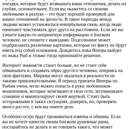
поездки, которые будут возвышать ваши отношения, делать их
глубже, основательнее. Если вы окажетесь со своими
любимыми в разлуке – это будет хорошей проверкой для
ваших отношений на зрелость. В такие периоды между
людьми может установиться невербальная связь, когда люди
начинают чувствовать друг друга на расстоянии. Если же вы
узнаете какую-то неприятную информацию о близком
человеке, не спешите с выводами. Подсознание может
подбрасывать различные картинки, которые по факту не будут
иметь под собой основания. Дождитесь пока Венера выйдет
из знака Рыб и только тогда принимайте решение.
Интернет знакомств станет больше, но не стоит себя
обманывать и создавать образ другого человека, опираясь на
свои фантазии. Миражи могут оказаться в реальности не
такими привлекательными. В период транзита Венеры по
Рыбам очень легко можно попасть в руки любовников-
мошенников, которые затягивают в свои сети, затуманивают
сознание и манипулируют своей жертвой. Стоит быть
осторожными в таких ситуациях, доверять, но, проверять
много раз тех, с кем вы имеете дело.
Особенно остро будут проживаться измены и обманы. Если
вы не хотите нанести своим близким душевные раны,
постарайтесь не делать и не говорить такого, что может