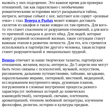
вызвать у них подозрение. Это важное время для проверки
отношений, так как параллельно с необычными
романтическими историями могут раскрываться тайны,
интриги, которые собьют с ног, запутают или сорвут «розовые
очки» с глаз.
Венера в Рыбах
может изящно доставать
скелетов из шкафов и также изящно их там прятать. Для кого-
то это станет спасением от разрушения отношений, а для кого-
то причиной скандала и долгих обид. Для людей, которые
живут духовной осознанной жизнью, такие ситуации станут
важным этапом в развитии личности. Для тех, кто стремится
использовать в партнёрстве другого человека, такая история
станет разрушительной и эмоционально трудной.
Венера
отвечает за наши творческие таланты, партнёрские
отношения, желания, вкусы, интересы. До 5 апреля они могут
быть тесно связаны с психологией, музыкой, искусством,
рисованием, дальними путешествиями, тайнами, загадками,
параллельными мирами, эзотерикой, мистикой, медициной,
исследованием внутреннего мира, духовным планом,
погружением в сложные внутренние процессы разного
характера (от любовных историй до химических
взаимодействий), эзотерикой, свечами, плетением,
ароматерапией, чтением любовной литературы, изучением
философии, религии, истории и культуры предков.