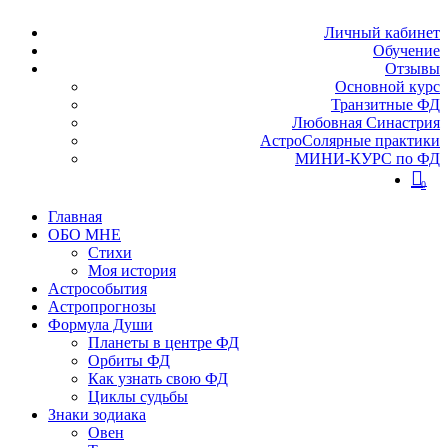
Личный кабинет
Обучение
Отзывы
Основной курс
Транзитные ФД
Любовная Синастрия
АстроСолярные практики
МИНИ-КУРС по ФД
0
Главная
ОБО МНЕ
Стихи
Моя история
Астрособытия
Астропрогнозы
Формула Души
Планеты в центре ФД
Орбиты ФД
Как узнать свою ФД
Циклы судьбы
Знаки зодиака
Овен