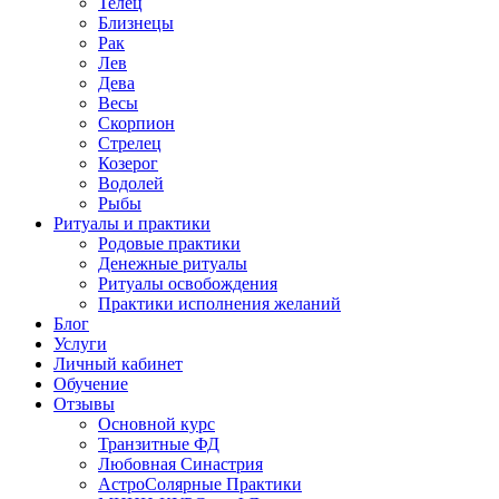
Телец
Близнецы
Рак
Лев
Дева
Весы
Скорпион
Стрелец
Козерог
Водолей
Рыбы
Ритуалы и практики
Родовые практики
Денежные ритуалы
Ритуалы освобождения
Практики исполнения желаний
Блог
Услуги
Личный кабинет
Обучение
Отзывы
Основной курс
Транзитные ФД
Любовная Синастрия
АстроСолярные Практики